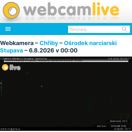


Webkamera –
Chřiby
–
Ośrodek narciarski
Stupava
– 6.8.2026 v 00:00