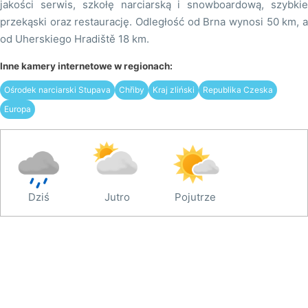
jakości serwis, szkołę narciarską i snowboardową, szybkie
przekąski oraz restaurację. Odległość od Brna wynosi 50 km, a
od Uherskiego Hradiště 18 km.
Inne kamery internetowe w regionach:
Ośrodek narciarski Stupava
Chřiby
Kraj zliński
Republika Czeska
Europa
Dziś
Jutro
Pojutrze