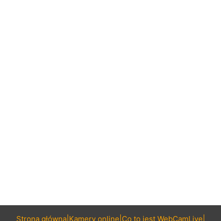
Strona główna
Kamery online
Co to jest WebCamLive