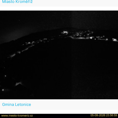
Miasto Kroměříž
Gmina Letonice