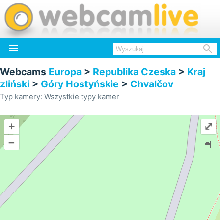


Webcams
Europa
>
Republika Czeska
>
Kraj
zliński
>
Góry Hostyńskie
>
Chvalčov
Typ kamery: Wszystkie typy kamer
+
⤢
–