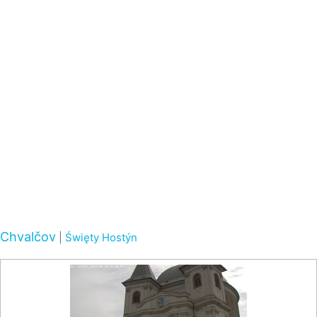
Chvalčov
|
Święty Hostýn