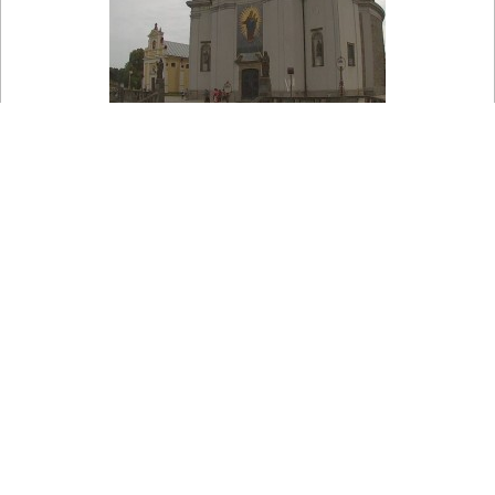

Na mapie
Święty Hostýn - Bazylika Wniebowzięcia Najświętszej Maryi
Panny
Widok na główne wejście do Bazyliki Wniebowzięcia
Najświętszej Maryi Panny na Hostýnie.