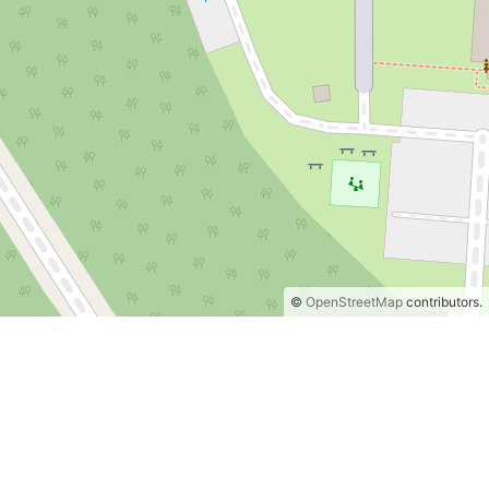
©
OpenStreetMap
contributors.