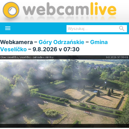


Webkamera –
Góry Odrzańskie
–
Gmina
Veselíčko
– 9.8.2026 v 07:30