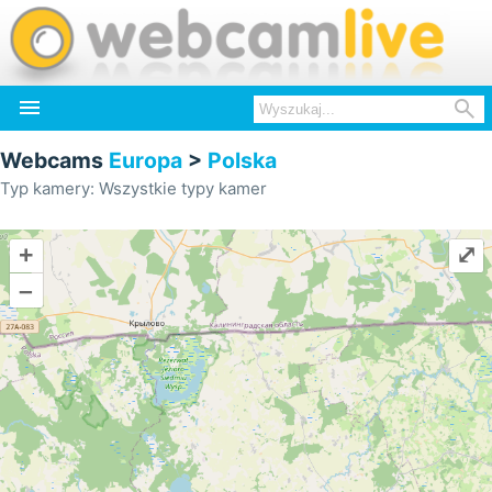


Webcams
Europa
>
Polska
Typ kamery: Wszystkie typy kamer
+
⤢
–