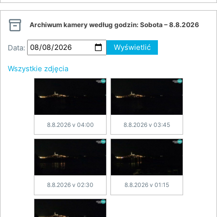

Archiwum kamery według godzin:
Sobota – 8.8.2026
Data:
Wyświetlić
Wszystkie zdjęcia
8.8.2026 v 04:00
8.8.2026 v 03:45
8.8.2026 v 02:30
8.8.2026 v 01:15