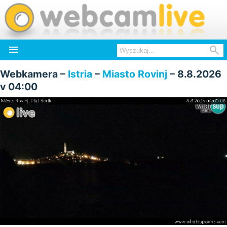


Webkamera –
Istria
–
Miasto Rovinj
– 8.8.2026
v 04:00