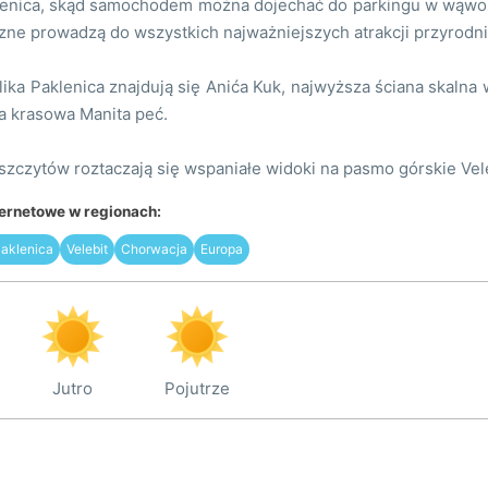
lenica, skąd samochodem można dojechać do parkingu w wąwozi
czne prowadzą do wszystkich najważniejszych atrakcji przyrodn
ika Paklenica znajdują się Anića Kuk, najwyższa ściana skalna
ia krasowa Manita peć.
szczytów roztaczają się wspaniałe widoki na pasmo górskie Veleb
ternetowe w regionach:
aklenica
Velebit
Chorwacja
Europa
Jutro
Pojutrze