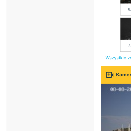
8
8
Wszystkie z

Kamer