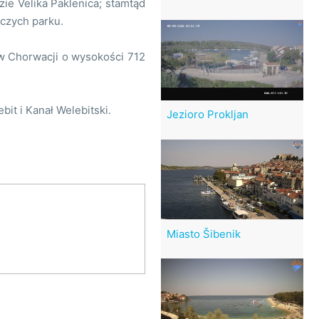
e Velika Paklenica; stamtąd
iczych parku.
 w Chorwacji o wysokości 712
it i Kanał Welebitski.
Jezioro Prokljan
Miasto Šibenik