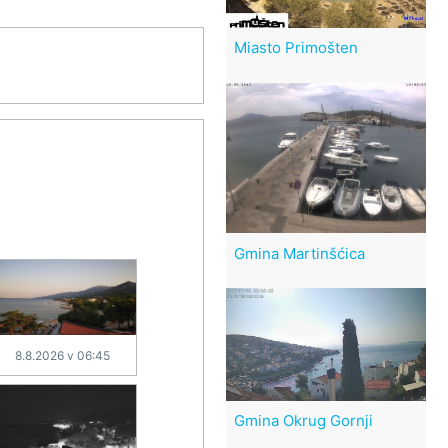
Miasto Primošten
Gmina Martinšćica
8.8.2026 v 06:45
Gmina Okrug Gornji