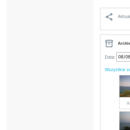

Aktua

Archi
Data:
Wszystkie z
8