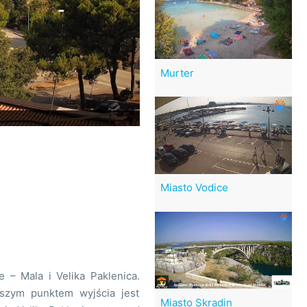
Murter
Miasto Vodice
– Mala i Velika Paklenica.
szym punktem wyjścia jest
Miasto Skradin