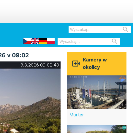


26 v 09:02
Kamery w

okolicy
Murter