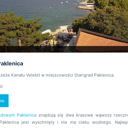
Paklenica
zeże Kanału Velebit w miejscowości Starigrad Paklenica.
it
ie
odowym Paklenica
znajdują się dwa krasowe wąwozy rzeczne 
aklenica jest wyschnięty i nie ma cieku wodnego. Najlep