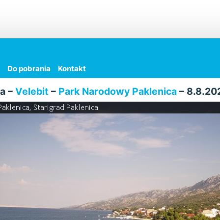
Do pobrania
Kontakt
a –
Velebit
–
Park Narodowy Paklenica
– 8.8.20