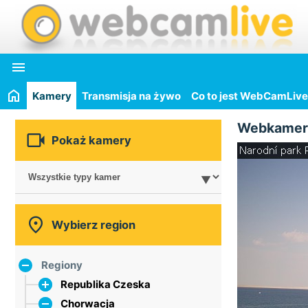

Kamery
Transmisja na żywo
Co to jest WebCamLive
Webkamer

Pokaż kamery

Wybierz region
Regiony
Republika Czeska
Chorwacja
główne miasto Praga