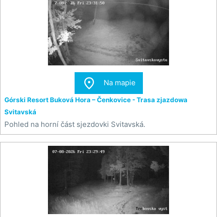

Na mapie
Górski Resort Buková Hora – Čenkovice - Trasa zjazdowa
Svitavská
Pohled na horní část sjezdovki Svitavská.