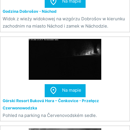

Na mapie
Godzina Dobrošov - Náchod
Widok z wieży widokowej na wzgórzu Dobrošov w kierunku
zachodnim na miasto Náchod i zamek w Náchodzie.

Na mapie
Górski Resort Buková Hora – Čenkovice - Przełęcz
Czerwonowodzka
Pohled na parking na Červenovodském sedle.