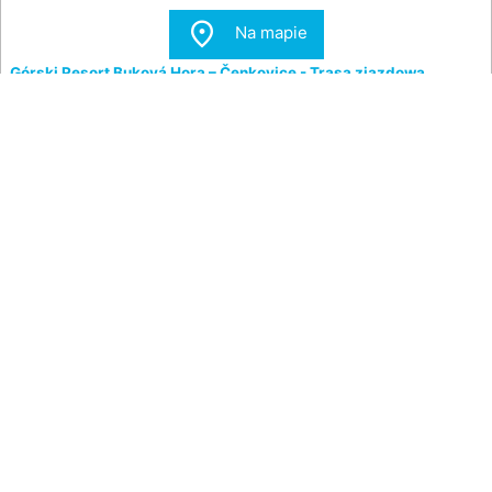

Na mapie
Górski Resort Buková Hora – Čenkovice - Trasa zjazdowa
Třebovská
Pohled na horní část sjezdówki Třebovská.

Na mapie
Ośrodek narciarski Dlouhoňovice - trasa narciarska
Widok na trasę narciarską ośrodka narciarskiego