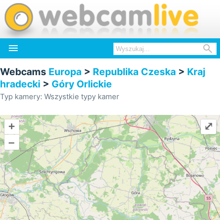


Webcams
Europa
>
Republika Czeska
>
Kraj
hradecki
>
Góry Orlickie
Typ kamery: Wszystkie typy kamer
+
⤢
–