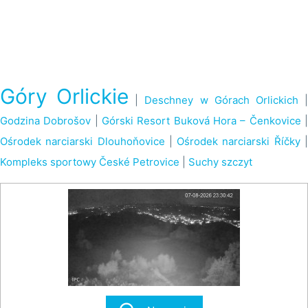
Góry Orlickie
|
Deschney w Górach Orlickich
Godzina Dobrošov
|
Górski Resort Buková Hora – Čenkovice
Ośrodek narciarski Dlouhoňovice
|
Ośrodek narciarski Říčky
Kompleks sportowy České Petrovice
|
Suchy szczyt