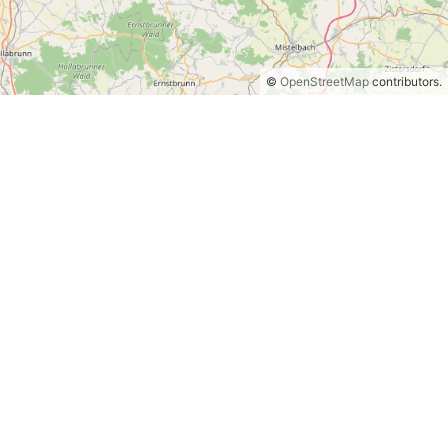
©
OpenStreetMap
contributors.