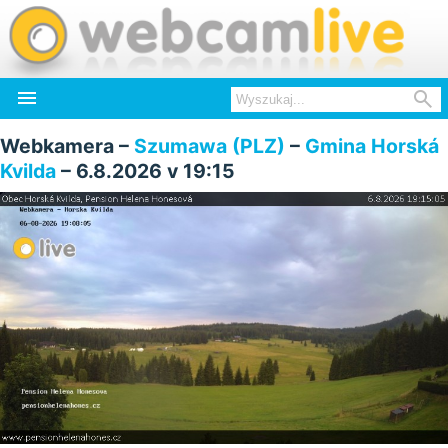


Webkamera –
Szumawa (PLZ)
–
Gmina Horská
Kvilda
– 6.8.2026 v 19:15