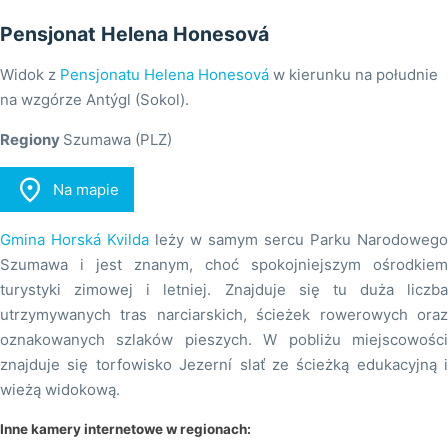
Pensjonat Helena Honesová
Widok z
Pensjonatu Helena Honesová
w kierunku na południe
na wzgórze Antýgl (Sokol).
Regiony
Szumawa (PLZ)

Na mapie
Gmina Horská Kvilda
leży w samym sercu Parku Narodowego
Szumawa i jest znanym, choć spokojniejszym ośrodkiem
turystyki zimowej i letniej. Znajduje się tu duża liczba
utrzymywanych tras narciarskich, ścieżek rowerowych oraz
oznakowanych szlaków pieszych. W pobliżu miejscowości
znajduje się torfowisko Jezerní slať ze ścieżką edukacyjną i
wieżą widokową.
Inne kamery internetowe w regionach: