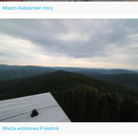
Miasto Kašperské Hory
Wieża widokowa Poledník