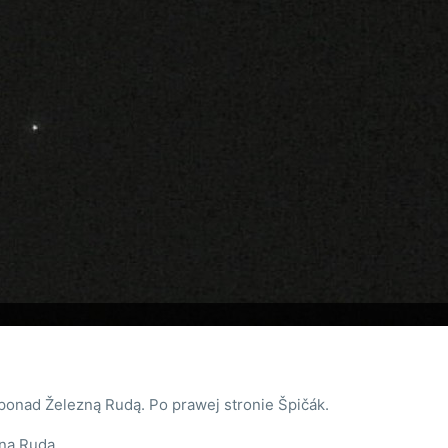
ponad Železną Rudą. Po prawej stronie Špičák.
na Ruda