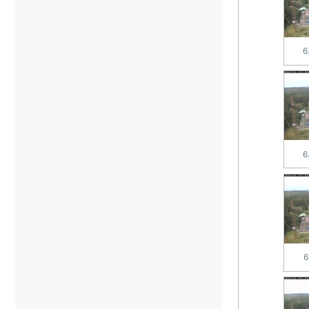
6
6
6