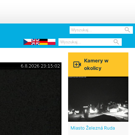


Kamery w

okolicy
Miasto Železná Ruda