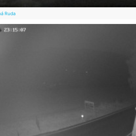
ná Ruda