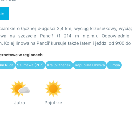
ie
ciarskie o łącznej długości 2,4 km, wyciąg krzesełkowy, wyciąg
owa na szczycie Pancíř (1 214 m n.p.m.). Odpowiednie
. Kolej linowa na Pancíř kursuje także latem i jeździ od 9:00 do
ternetowe w regionach:
na Ruda
Szumawa (PLZ)
Kraj pilzneński
Republika Czeska
Europa
Jutro
Pojutrze