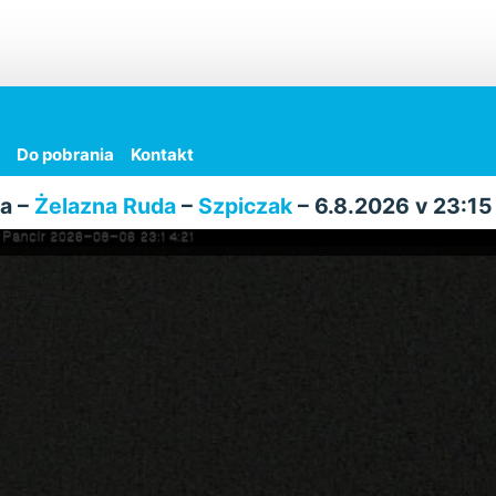
Do pobrania
Kontakt
a –
Żelazna Ruda
–
Szpiczak
– 6.8.2026 v 23:15