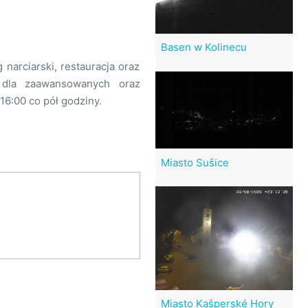
Basen w Kolinecu
 narciarski, restauracja oraz
 dla zaawansowanych oraz
 16:00 co pół godziny.
Miasto Sušice
Miasto Kašperské Hory