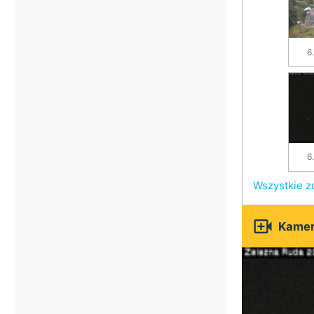
6
6
Wszystkie z

Kamer