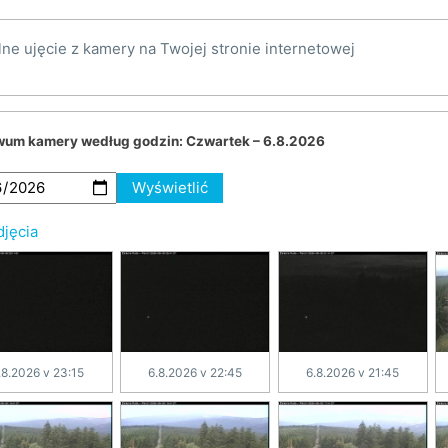
lne ujęcie z kamery na Twojej stronie internetowej
wum kamery według godzin:
Czwartek – 6.8.2026
Wyświetlić
djęcia
.8.2026 v 23:15
6.8.2026 v 22:45
6.8.2026 v 21:45