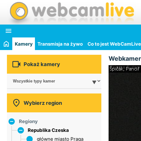

Kamery
Transmisja na żywo
Co to jest WebCamLive
Webkamer

Pokaż kamery

Wybierz region
Regiony
Republika Czeska
główne miasto Praga