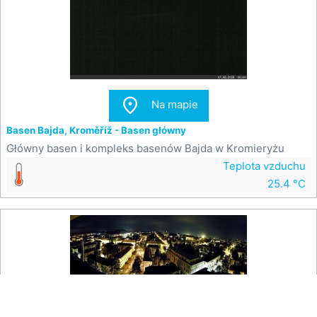

Na mapie
Basen Bajda, Kroměříž - Basen główny
Główny basen i kompleks basenów Bajda w Kromieryżu
Teplota vzduchu
25.4 °C

Na mapie