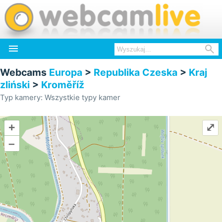


Webcams
Europa
>
Republika Czeska
>
Kraj
zliński
>
Kroměříž
Typ kamery: Wszystkie typy kamer
+
⤢
–