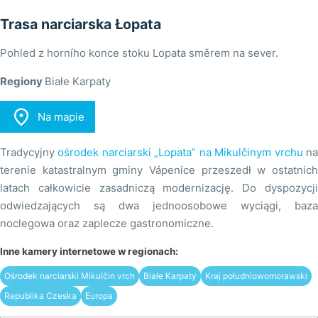
Trasa narciarska Łopata
Pohled z horního konce stoku Lopata směrem na sever.
Regiony
Białe Karpaty

Na mapie
Tradycyjny
ośrodek narciarski „Lopata” na Mikulčinym vrchu
n
terenie katastralnym gminy Vápenice przeszedł w ostatnich
latach całkowicie zasadniczą modernizację. Do dyspozycji
odwiedzających są dwa jednoosobowe wyciągi, baza
noclegowa oraz zaplecze gastronomiczne.
Inne kamery internetowe w regionach:
Ośrodek narciarski Mikulčin vrch
Białe Karpaty
Kraj południowomorawski
Republika Czeska
Europa