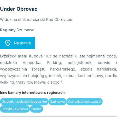
Under Obrovac
Widok na stok narciarski Pod Obrovcem
Regiony
Szumawa

Na mapie
Lyžařský areál Kubova Huť se nachází u stejnojmenné obce,
nedaleko Vimperka. Parking, poczęstunek, serwis i
wypożyczalnia sprzętu narciarskiego, szkoła narciarska,
wypożyczalnia hulajnóg górskich, skibus, kort tenisowy, nordic
walking, trasy rowerowe, discgolf.
Inne kamery internetowe w regionach:
Ośrodek narciarski Kubova Huť
Szumawa
Kraj południowoczeski
Republika Czeska
Europa