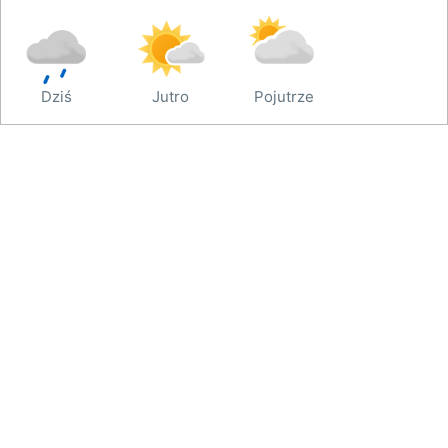
Dziś
Jutro
Pojutrze