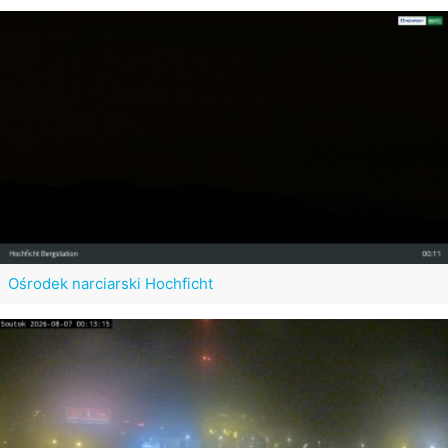
Ośrodek narciarski Hochficht