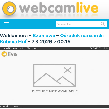


Webkamera –
Szumawa
–
Ośrodek narciarski
Kubova Huť
– 7.8.2026 v 00:15