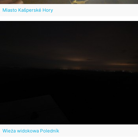
Miasto Kašperské Hory
Wieża widokowa Poledník