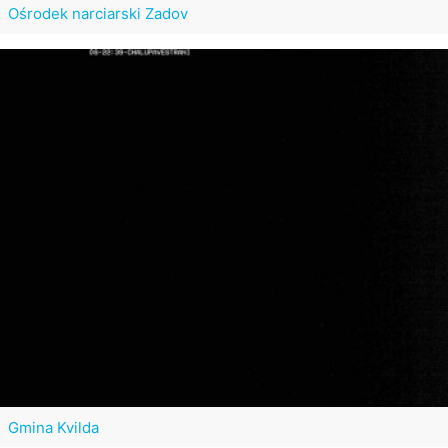
Ośrodek narciarski Zadov
Gmina Kvilda