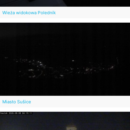
Wieża widokowa Poledník
Miasto Sušice