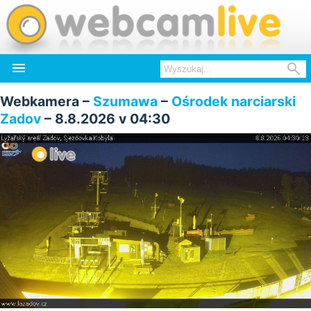


Webkamera –
Szumawa
–
Ośrodek narciarski
Zadov
– 8.8.2026 v 04:30