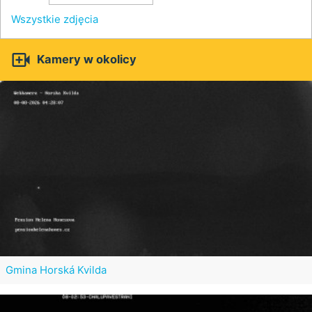
Wszystkie zdjęcia

Kamery w okolicy
Gmina Horská Kvilda