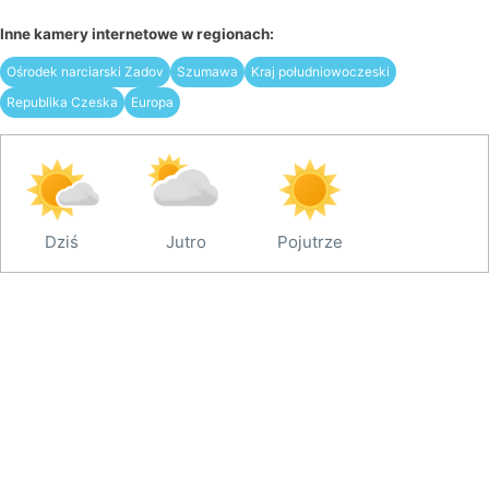
Inne kamery internetowe w regionach:
Ośrodek narciarski Zadov
Szumawa
Kraj południowoczeski
Republika Czeska
Europa
Dziś
Jutro
Pojutrze