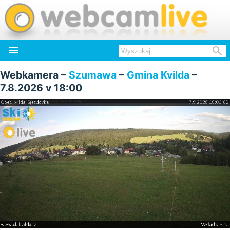


Webkamera –
Szumawa
–
Gmina Kvilda
–
7.8.2026 v 18:00