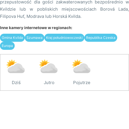
przepustowość dla gości zakwaterowanych bezpośrednio w
Kvildzie lub w pobliskich miejscowościach Borová Lada,
Filipova Huť, Modrava lub Horská Kvilda.
Inne kamery internetowe w regionach:
Gmina Kvilda
Szumawa
Kraj południowoczeski
Republika Czeska
Europa
Dziś
Jutro
Pojutrze