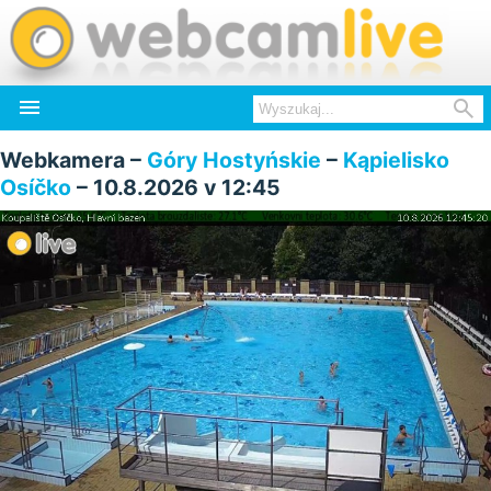


Webkamera –
Góry Hostyńskie
–
Kąpielisko
Osíčko
– 10.8.2026 v 12:45