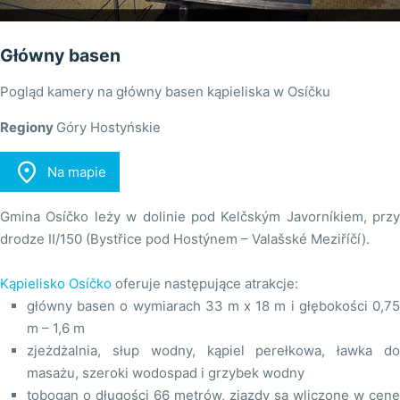
Główny basen
Pogląd kamery na główny basen kąpieliska w Osíčku
Regiony
Góry Hostyńskie

Na mapie
Gmina Osíčko leży w dolinie pod Kelčským Javorníkiem, przy
drodze II/150 (Bystřice pod Hostýnem – Valašské Meziříčí).
Kąpielisko Osíčko
oferuje następujące atrakcje:
główny basen o wymiarach 33 m x 18 m i głębokości 0,75
m – 1,6 m
zjeżdżalnia, słup wodny, kąpiel perełkowa, ławka do
masażu, szeroki wodospad i grzybek wodny
tobogan o długości 66 metrów, zjazdy są wliczone w cenę