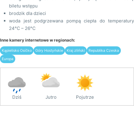
biletu wstępu
brodzik dla dzieci
woda jest podgrzewana pompą ciepła do temperatury
24°C – 26°C
Inne kamery internetowe w regionach:
Kąpielisko Osíčko
Góry Hostyńskie
Kraj zliński
Republika Czeska
Europa
Dziś
Jutro
Pojutrze