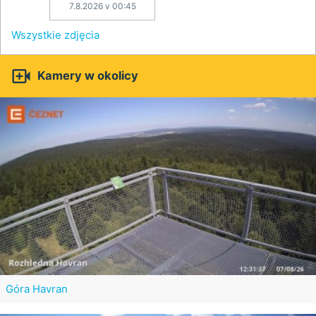
7.8.2026 v 00:45
Wszystkie zdjęcia

Kamery w okolicy
Góra Havran