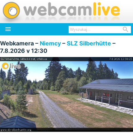


Webkamera –
Niemcy
–
SLZ Silberhütte
–
7.8.2026 v 12:30