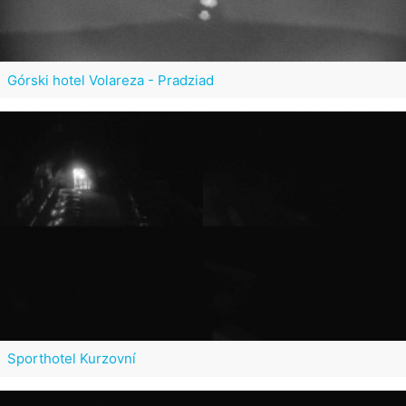
Górski hotel Volareza - Pradziad
Sporthotel Kurzovní