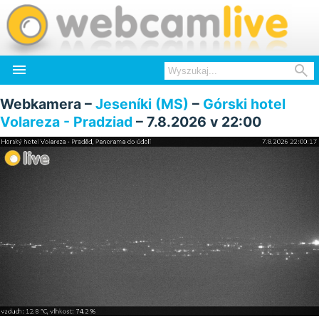


Webkamera –
Jeseníki (MS)
–
Górski hotel
Volareza - Pradziad
– 7.8.2026 v 22:00