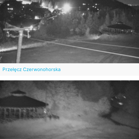
Przełęcz Czerwonohorska