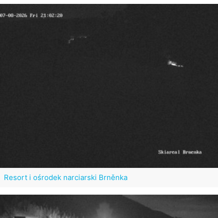
Resort i ośrodek narciarski Brněnka