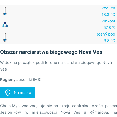
Vzduch
18.3 °C
Vlhkost
57.8 %
Rosný bod
9.8 °C
Obszar narciarstwa biegowego Nová Ves
Widok na początek pętli terenu narciarstwa biegowego Nová
Ves
Regiony
Jeseníki (MS)

Na mapie
Chata Myslivna znajduje się na skraju centralnej części pasma
Jesioników, w miejscowości Nová Ves u Rýmařova, na