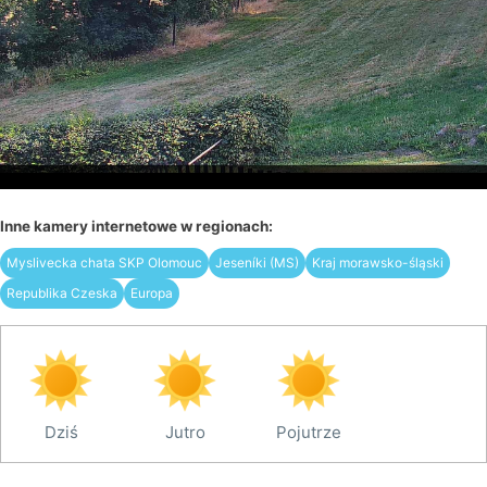
Inne kamery internetowe w regionach:
Myslivecka chata SKP Olomouc
Jeseníki (MS)
Kraj morawsko-śląski
Republika Czeska
Europa
Dziś
Jutro
Pojutrze