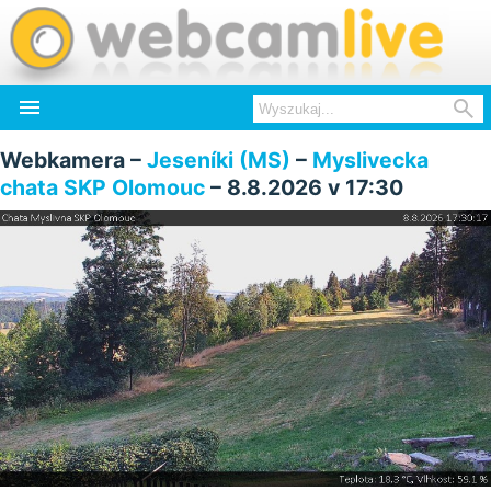


Webkamera –
Jeseníki (MS)
–
Myslivecka
chata SKP Olomouc
– 8.8.2026 v 17:30