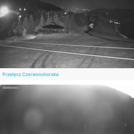
Przełęcz Czerwonohorska