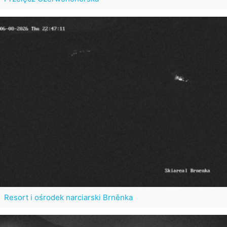
Resort i ośrodek narciarski Brněnka