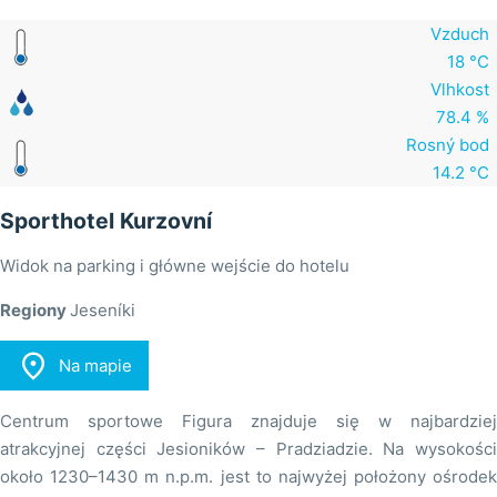
Vzduch
18 °C
Vlhkost
78.4 %
Rosný bod
14.2 °C
Sporthotel Kurzovní
Widok na parking i główne wejście do hotelu
Regiony
Jeseníki

Na mapie
Centrum sportowe Figura znajduje się w najbardziej
atrakcyjnej części Jesioników – Pradziadzie. Na wysokości
około 1230–1430 m n.p.m. jest to najwyżej położony ośrodek