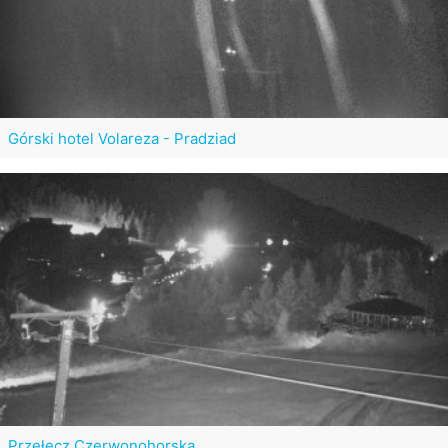
Górski hotel Volareza - Pradziad
Przełęcz Czerwonohorska