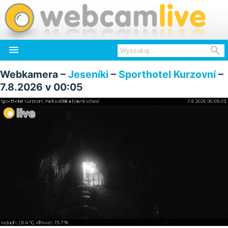


Webkamera –
Jeseníki
–
Sporthotel Kurzovní
–
7.8.2026 v 00:05