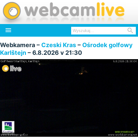


Webkamera –
Czeski Kras
–
Ośrodek golfowy
Karlštejn
– 6.8.2026 v 21:30