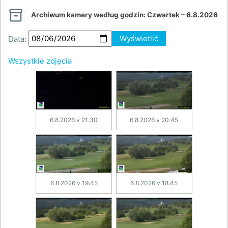

Archiwum kamery według godzin:
Czwartek – 6.8.2026
Data:
Wyświetlić
Wszystkie zdjęcia
6.8.2026 v 21:30
6.8.2026 v 20:45
6.8.2026 v 19:45
6.8.2026 v 18:45