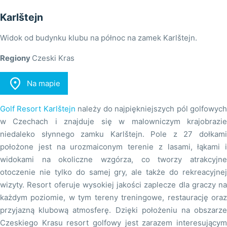
Karlštejn
Widok od budynku klubu na północ na zamek Karlštejn.
Regiony
Czeski Kras

Na mapie
Golf Resort Karlštejn
należy do najpiękniejszych pól golfowyc
w Czechach i znajduje się w malowniczym krajobrazie
niedaleko słynnego zamku Karlštejn. Pole z 27 dołkami
położone jest na urozmaiconym terenie z lasami, łąkami i
widokami na okoliczne wzgórza, co tworzy atrakcyjne
otoczenie nie tylko do samej gry, ale także do rekreacyjnej
wizyty. Resort oferuje wysokiej jakości zaplecze dla graczy na
każdym poziomie, w tym tereny treningowe, restaurację oraz
przyjazną klubową atmosferę. Dzięki położeniu na obszarze
Czeskiego Krasu resort golfowy jest zarazem interesującym