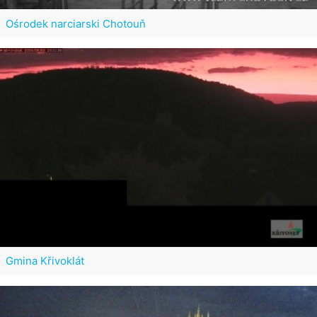
Ośrodek narciarski Chotouň
Gmina Křivoklát