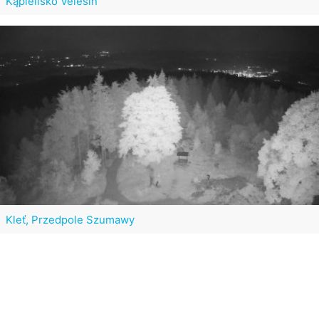
Kąpielisko Velešín
Kleť, Przedpole Szumawy