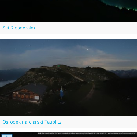
Ski Riesneralm
Ośrodek narciarski Tauplitz