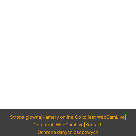
Strona główna
Kamery online
Co to jest WebCamLive
Co potrafi WebCamLive
Kontakt
Ochrona danych osobowych