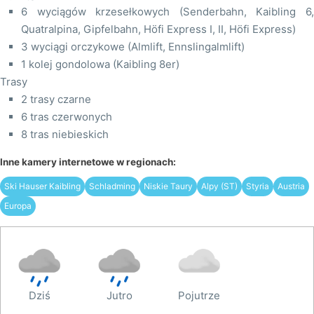
6 wyciągów krzesełkowych (Senderbahn, Kaibling 6,
Quatralpina, Gipfelbahn, Höfi Express I, II, Höfi Express)
3 wyciągi orczykowe (Almlift, Ennslingalmlift)
1 kolej gondolowa (Kaibling 8er)
Trasy
2 trasy czarne
6 tras czerwonych
8 tras niebieskich
Inne kamery internetowe w regionach:
Ski Hauser Kaibling
Schladming
Niskie Taury
Alpy (ST)
Styria
Austria
Europa
Dziś
Jutro
Pojutrze