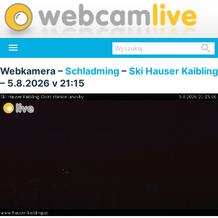


Webkamera –
Schladming
–
Ski Hauser Kaibling
– 5.8.2026 v 21:15