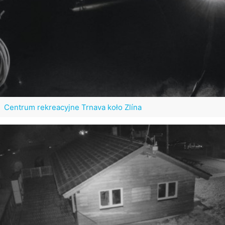
Centrum rekreacyjne Trnava koło Zlína