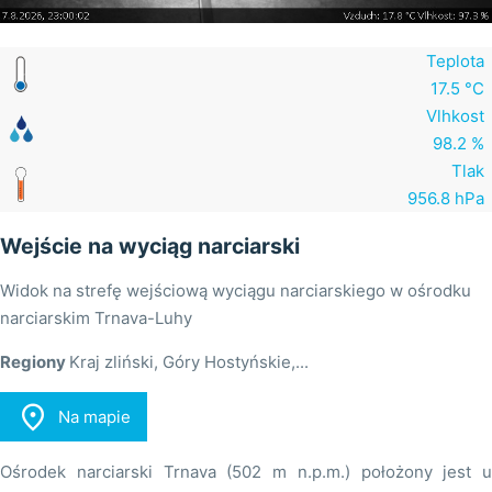
Teplota
17.5 °C
Vlhkost
98.2 %
Tlak
956.8 hPa
Wejście na wyciąg narciarski
Widok na strefę wejściową wyciągu narciarskiego w ośrodku
narciarskim Trnava-Luhy
Regiony
Kraj zliński, Góry Hostyńskie,...

Na mapie
Ośrodek narciarski Trnava (502 m n.p.m.) położony jest u