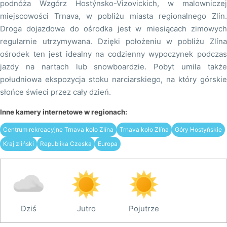
podnóża Wzgórz Hostýnsko-Vizovickich, w malowniczej
miejscowości Trnava, w pobliżu miasta regionalnego Zlín.
Droga dojazdowa do ośrodka jest w miesiącach zimowych
regularnie utrzymywana. Dzięki położeniu w pobliżu Zlína
ośrodek ten jest idealny na codzienny wypoczynek podczas
jazdy na nartach lub snowboardzie. Pobyt umila także
południowa ekspozycja stoku narciarskiego, na który górskie
słońce świeci przez cały dzień.
Inne kamery internetowe w regionach:
Centrum rekreacyjne Trnava koło Zlína
Trnava koło Zlína
Góry Hostyńskie
Kraj zliński
Republika Czeska
Europa
Dziś
Jutro
Pojutrze