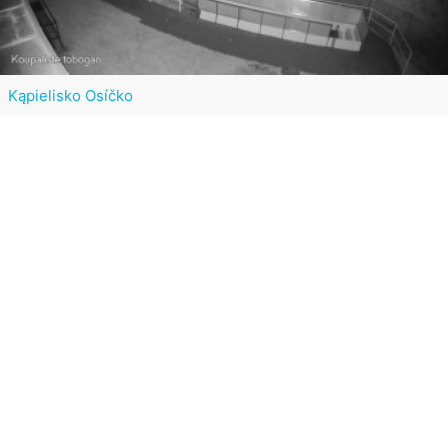
Kąpielisko Osíčko