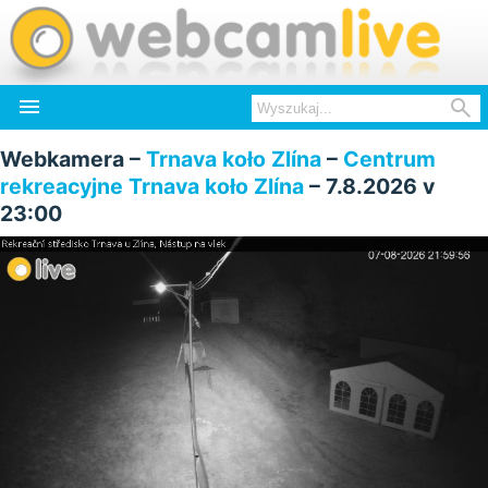


Webkamera –
Trnava koło Zlína
–
Centrum
rekreacyjne Trnava koło Zlína
– 7.8.2026 v
23:00