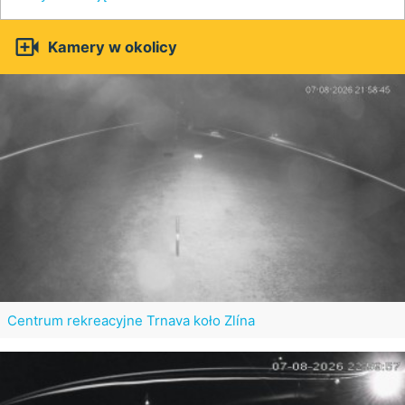

Kamery w okolicy
Centrum rekreacyjne Trnava koło Zlína