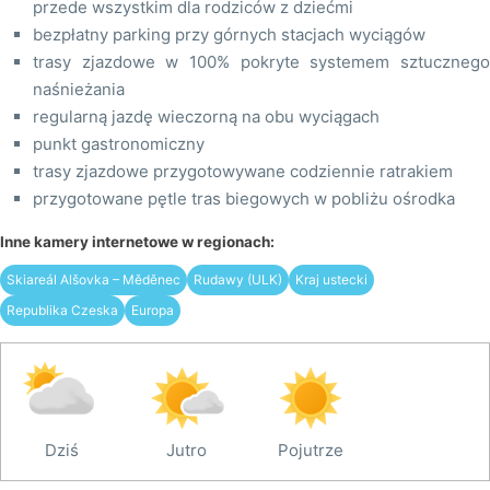
przede wszystkim dla rodziców z dziećmi
bezpłatny parking przy górnych stacjach wyciągów
trasy zjazdowe w 100% pokryte systemem sztucznego
naśnieżania
regularną jazdę wieczorną na obu wyciągach
punkt gastronomiczny
trasy zjazdowe przygotowywane codziennie ratrakiem
przygotowane pętle tras biegowych w pobliżu ośrodka
Inne kamery internetowe w regionach:
Skiareál Alšovka – Měděnec
Rudawy (ULK)
Kraj ustecki
Republika Czeska
Europa
Dziś
Jutro
Pojutrze