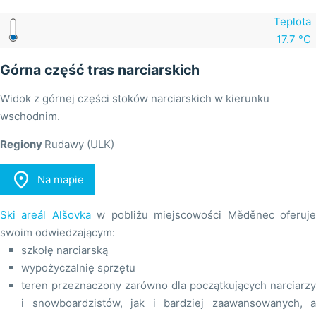
Teplota
17.7 °C
Górna część tras narciarskich
Widok z górnej części stoków narciarskich w kierunku
wschodnim.
Regiony
Rudawy (ULK)

Na mapie
Ski areál Alšovka
w pobliżu miejscowości Měděnec oferuj
swoim odwiedzającym:
szkołę narciarską
wypożyczalnię sprzętu
teren przeznaczony zarówno dla początkujących narciarzy
i snowboardzistów, jak i bardziej zaawansowanych, a