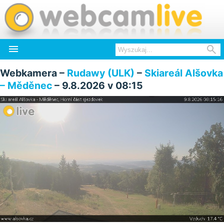


Webkamera –
Rudawy (ULK)
–
Skiareál Alšovka
– Měděnec
– 9.8.2026 v 08:15