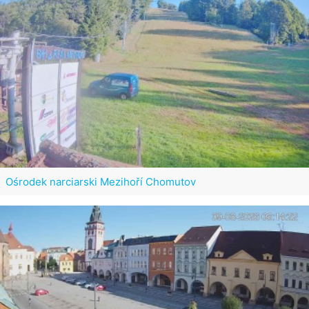
Ośrodek narciarski Mezihoří Chomutov