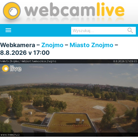


Webkamera –
Znojmo
–
Miasto Znojmo
–
8.8.2026 v 17:00