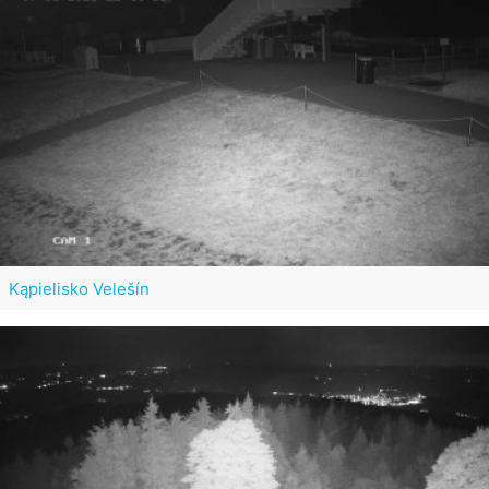
Kąpielisko Velešín