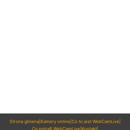
Strona główna
Kamery online
Co to jest WebCamLive
Co potrafi WebCamLive
Kontakt