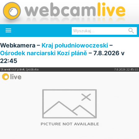


Webkamera –
Kraj południowoczeski
–
Ośrodek narciarski Kozí pláně
– 7.8.2026 v
22:45