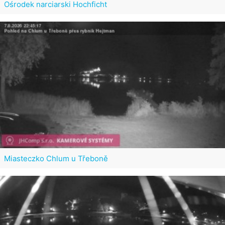
Ośrodek narciarski Hochficht
Miasteczko Chlum u Třeboně