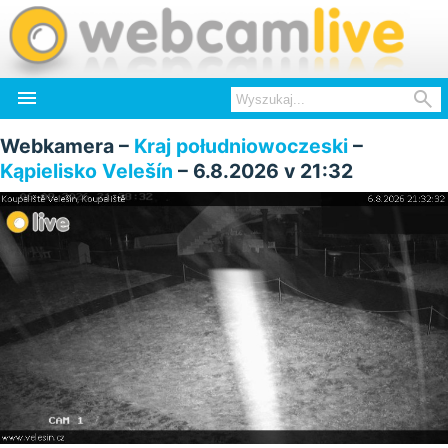


Webkamera –
Kraj południowoczeski
–
Kąpielisko Velešín
– 6.8.2026 v 21:32