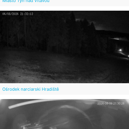
Miasto Týn nad Vltavou
Ośrodek narciarski Hradiště