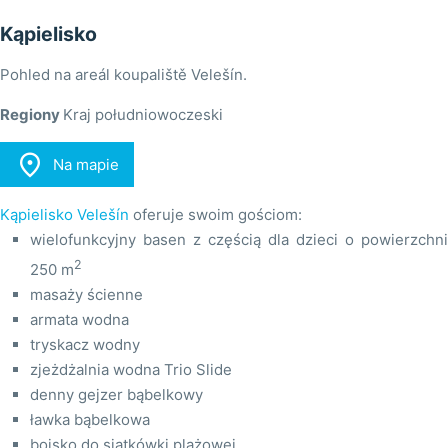
Kąpielisko
Pohled na areál koupaliště Velešín.
Regiony
Kraj południowoczeski

Na mapie
Kąpielisko Velešín
oferuje swoim gościom:
wielofunkcyjny basen z częścią dla dzieci o powierzchni
2
250 m
masaży ścienne
armata wodna
tryskacz wodny
zjeżdżalnia wodna Trio Slide
denny gejzer bąbelkowy
ławka bąbelkowa
boisko do siatkówki plażowej