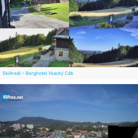
SkiAreál – Berghotel Vsacký Cáb