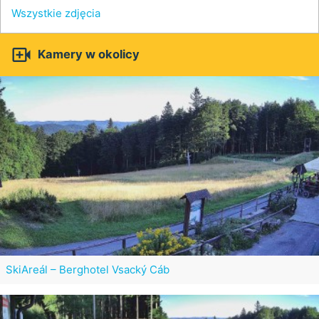
Wszystkie zdjęcia

Kamery w okolicy
SkiAreál – Berghotel Vsacký Cáb