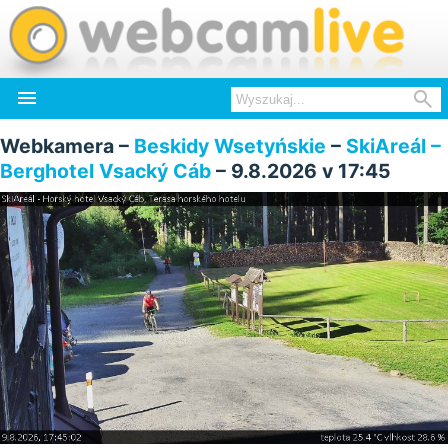


Webkamera –
Beskidy Wsetyńskie
–
SkiAreál –
Berghotel Vsacký Cáb
– 9.8.2026 v 17:45