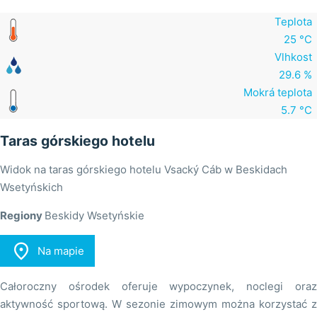
Teplota
25 °C
Vlhkost
29.6 %
Mokrá teplota
5.7 °C
Taras górskiego hotelu
Widok na taras górskiego hotelu Vsacký Cáb w Beskidach
Wsetyńskich
Regiony
Beskidy Wsetyńskie

Na mapie
Całoroczny ośrodek oferuje wypoczynek, noclegi oraz
aktywność sportową. W sezonie zimowym można korzystać z