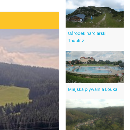
Ośrodek narciarski
Tauplitz
Miejska pływalnia Louka