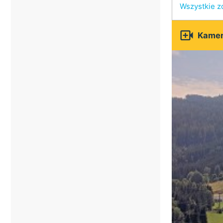
Wszystkie z

Kamer