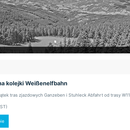
na kolejki Weißenelfbahn
tek tras zjazdowych Ganzeben i Stuhleck Abfahrt od trasy W11
(ST)
ie