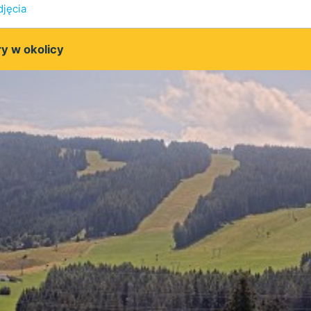
djęcia
y w okolicy