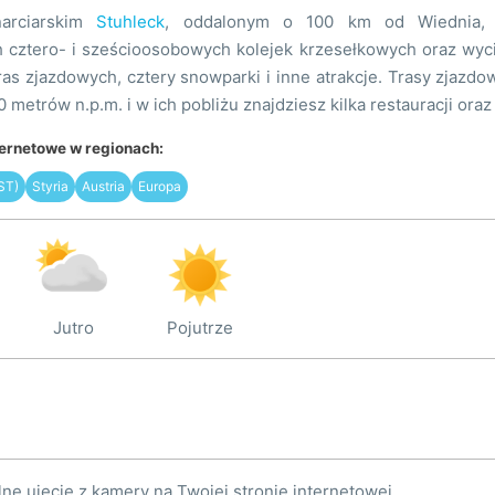
arciarskim
Stuhleck
, oddalonym o 100 km od Wiednia, zn
cztero- i sześcioosobowych kolejek krzesełkowych oraz wyc
ras zjazdowych, cztery snowparki i inne atrakcje. Trasy zjazd
 metrów n.p.m. i w ich pobliżu znajdziesz kilka restauracji oraz 
ternetowe w regionach:
ST)
Styria
Austria
Europa
Jutro
Pojutrze
lne ujęcie z kamery na Twojej stronie internetowej