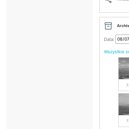

Archi
Data:
Wszystkie z
7
7