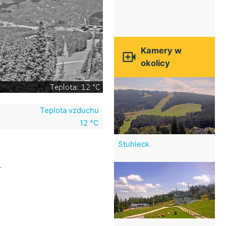
Kamery w

okolicy
Teplota vzduchu
12 °C
Stuhleck
.