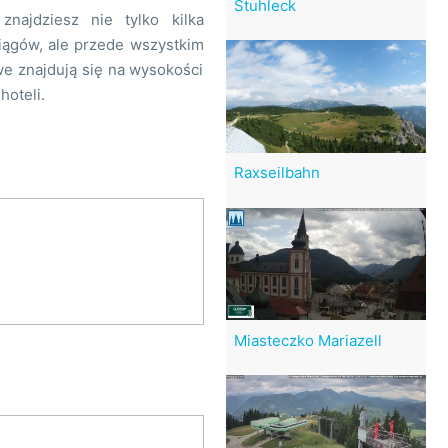
Stuhleck
ajdziesz nie tylko kilka
iągów, ale przede wszystkim
owe znajdują się na wysokości
hoteli.
Raxseilbahn
Miasteczko Mariazell