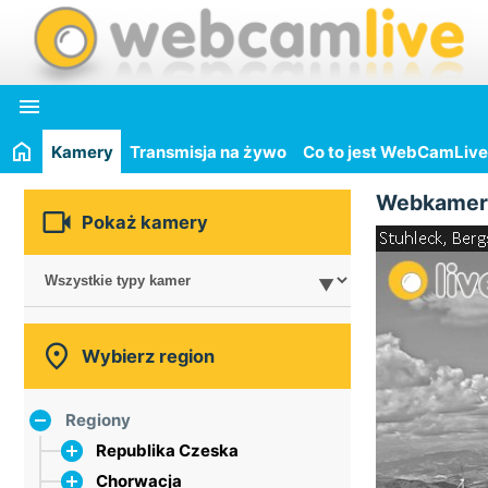

Kamery
Transmisja na żywo
Co to jest WebCamLive
Webkamer

Pokaż kamery

Wybierz region
Regiony
Republika Czeska
Chorwacja
główne miasto Praga