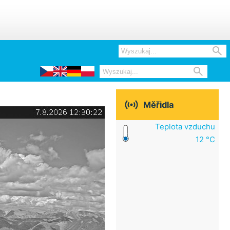



Měřidla
Teplota vzduchu
12 °C