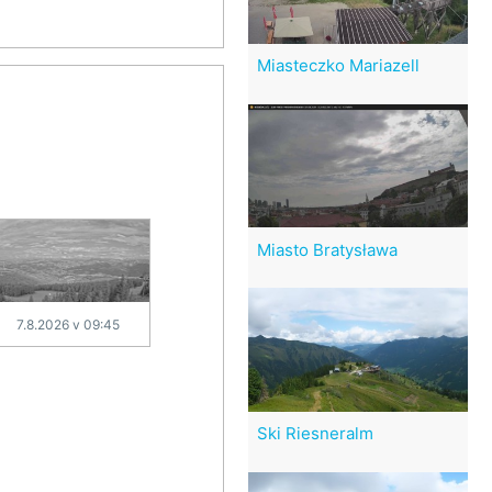
Miasteczko Mariazell
Miasto Bratysława
7.8.2026 v 09:45
Ski Riesneralm