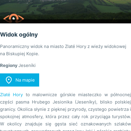
Widok ogólny
Panoramiczny widok na miasto Zlaté Hory z wieży widokowej
na Biskupiej Kopie.
Regiony
Jeseníki

Na mapie
Zlaté Hory
to malownicze górskie miasteczko w północne
części pasma Hrubego Jesionika (Jeseníky), blisko polskiej
granicy. Okolica słynie z pięknej przyrody, czystego powietrza i
spokojnej atmosfery, która przez cały rok przyciąga turystów.
W okolicy znajduje się gęsta sieć oznakowanych szlaków