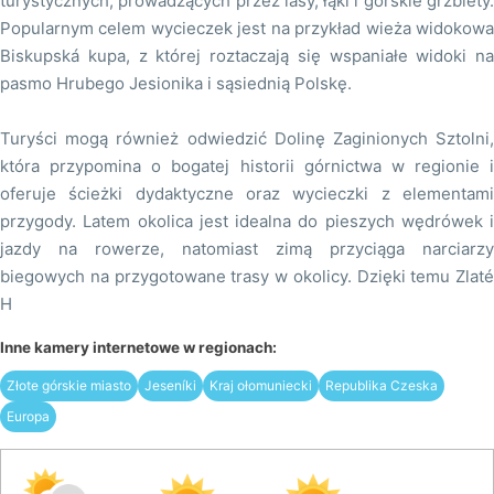
turystycznych, prowadzących przez lasy, łąki i górskie grzbiety.
Popularnym celem wycieczek jest na przykład wieża widokowa
Biskupská kupa, z której roztaczają się wspaniałe widoki na
pasmo Hrubego Jesionika i sąsiednią Polskę.
Turyści mogą również odwiedzić Dolinę Zaginionych Sztolni,
która przypomina o bogatej historii górnictwa w regionie i
oferuje ścieżki dydaktyczne oraz wycieczki z elementami
przygody. Latem okolica jest idealna do pieszych wędrówek i
jazdy na rowerze, natomiast zimą przyciąga narciarzy
biegowych na przygotowane trasy w okolicy. Dzięki temu Zlaté
H
Inne kamery internetowe w regionach:
Złote górskie miasto
Jeseníki
Kraj ołomuniecki
Republika Czeska
Europa