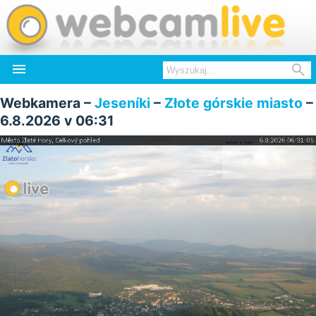


Webkamera –
Jeseníki
–
Złote górskie miasto
–
6.8.2026 v 06:31