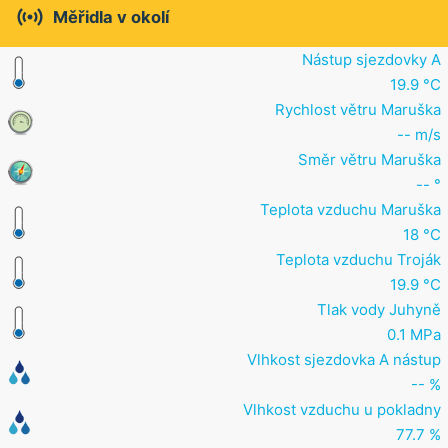

Měřidla v okolí
Nástup sjezdovky A
19.9 °C
Rychlost větru Maruška
-- m/s
Směr větru Maruška
-- °
Teplota vzduchu Maruška
18 °C
Teplota vzduchu Troják
19.9 °C
Tlak vody Juhyně
0.1 MPa
Vlhkost sjezdovka A nástup
-- %
Vlhkost vzduchu u pokladny
77.7 %