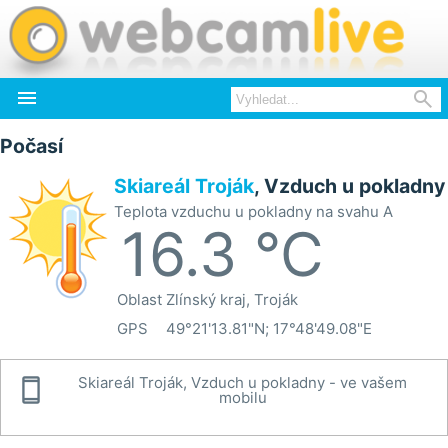


Počasí
Skiareál Troják
, Vzduch u pokladny
Teplota vzduchu u pokladny na svahu A
16.3 °C
Oblast
Zlínský kraj, Troják
GPS
49°21'13.81"N; 17°48'49.08"E

Skiareál Troják, Vzduch u pokladny - ve vašem
mobilu