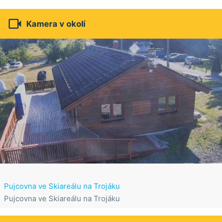

Kamera v okolí
Pujcovna ve Skiareálu na Trojáku
Pujcovna ve Skiareálu na Trojáku