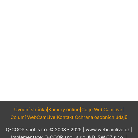
Úvodní stránka
Kamery online
Co je WebCamLive
Co umí WebCamLive
Kontakt
Ochrana osobních údajů
Q-COOP spol. s r.o. © 2008 - 2025 |
www.webcamlive.cz
|
Implementace:
Q-COOP spol. s r.o.
&
BJSW CZ s.r.o.
|