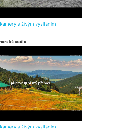
 kamery s živým vysíláním
horské sedlo
 kamery s živým vysíláním