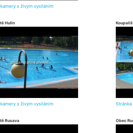
 kamery s živým vysíláním
tě Hulín
Koupališ
 kamery s živým vysíláním
Stránka
ště Rusava
Obec Ru