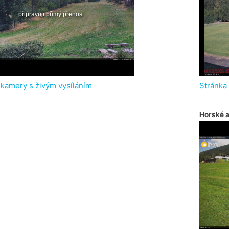
 kamery s živým vysíláním
Stránka
Horské 