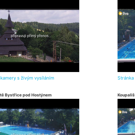
 kamery s živým vysíláním
Stránka
tě Bystřice pod Hostýnem
Koupališ