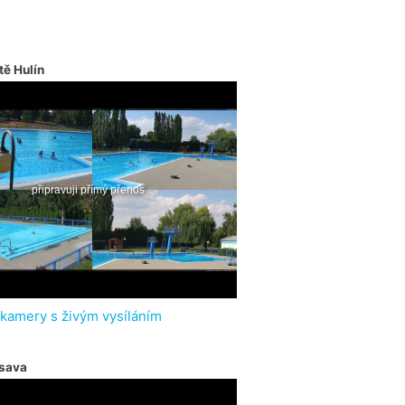
tě Hulín
 kamery s živým vysíláním
sava