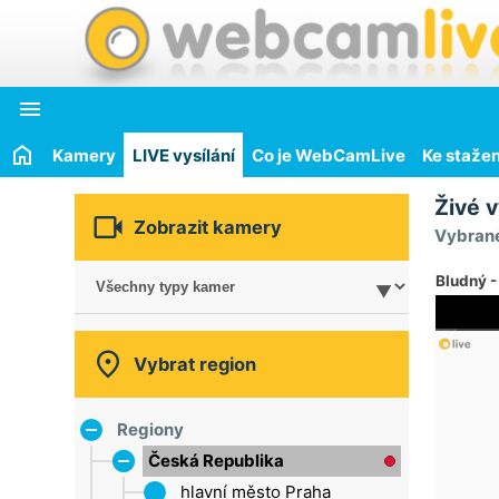

Kamery
LIVE vysílání
Co je WebCamLive
Ke stažen
Živé v

Zobrazit kamery
Vybrané
Bludný -

Vybrat region
Regiony
Česká Republika
hlavní město Praha