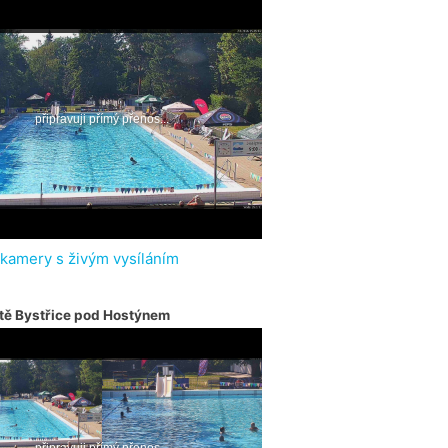
 kamery s živým vysíláním
tě Bystřice pod Hostýnem