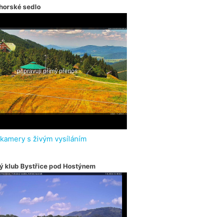
horské sedlo
 kamery s živým vysíláním
ý klub Bystřice pod Hostýnem