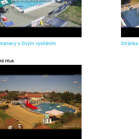
 kamery s živým vysíláním
Stránka
tě Hluk