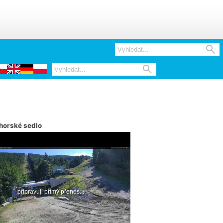


horské sedlo