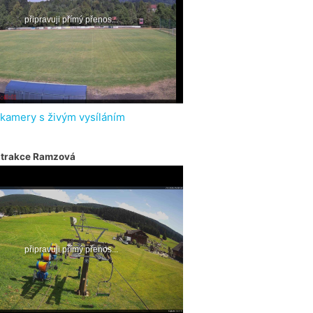
 kamery s živým vysíláním
atrakce Ramzová