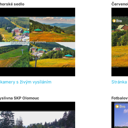
horské sedlo
Červeno
 kamery s živým vysíláním
Stránka
yslivna SKP Olomouc
Fotbalov