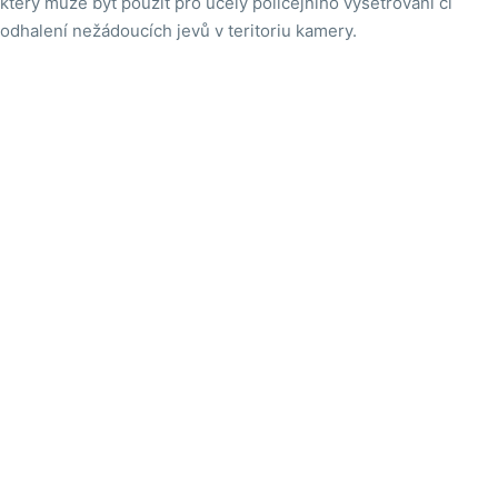
který může být použit pro účely policejního vyšetřování či
odhalení nežádoucích jevů v teritoriu kamery.