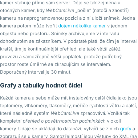
kamer stahuje přímo sám server. Děje se tak zejména u
otočných kamer, kdy
WebCamLive
„pošle” (natočí a zaostří)
kameru na naprogramovanou pozici a z ní uloží snímek. Jedna
kamera potom může tvořit
dojem několika kamer
v jednom
objektu nebo prostoru. Snímky archivujeme v intervalu
dohodnutém se zákazníkem. V podstatě platí, že čím je interval
kratší, tím je kontinuálnější přehled, ale také větší zátěž
provozu a samozřejmě větší poplatek, protože potřebný
prostor roste úměrně se zkracujícím se intervalem.
Doporučený interval je 30 minut.
Grafy a tabulky hodnot čidel
Každá kamera u sebe může mít instalovány další čidla jako jsou
teploměry, vlhkoměry, tlakoměry, měřiče rychlosti větru a další,
které následně systém
WebCamLive
zpracovává. Vzniká tak
kompletní
přehled o povětrnostních podmínkách
v okolí
kamery. Údaje se ukládají do databází, vytváří se z nich
grafy
a
zobrazují se u kamery. Samozřejmostí jsou výstupy do XML (na