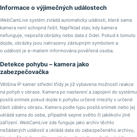
Informace o výjimečných událostech
WebCamLive
systém zvládá automaticky události, které sama
kamera není schopná řešit. Například stav, kdy kamera
nefunguje, neposílá obrázky nebo data z čidel. Pokud k tomuto
dojde, obrázky jsou nahrazeny zástupným symbolem a
o události je e–mailem informována pověřená osoba.
Detekce pohybu – kamera jako
zabezpečovačka
Většina IP kamer střední třídy je již vybavena možností
reakce
na pohyb
v obraze. Kamera po nastavení a zapojení do systému
posílá snímek pokud dojde k pohybu určené intezity v určené
části záběru obrazu. Kamera podle typu posílá snímek nebo jej
ukládá sama do sebe, případně sepne světlo či jakékoliv jiné
zařízení.
WebCamLive
zde funguje jako archiv těchto
nežádaných událostí a ukládá data do zabezpečeného archivu,