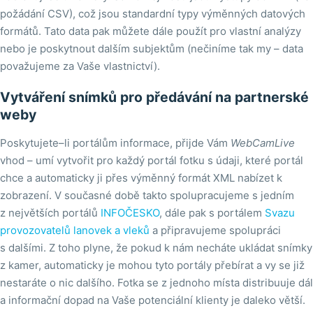
požádání CSV), což jsou standardní typy výměnných datových
formátů. Tato data pak můžete dále použít pro vlastní analýzy
nebo je poskytnout dalším subjektům (nečiníme tak my – data
považujeme za Vaše vlastnictví).
Vytváření snímků pro předávání na partnerské
weby
Poskytujete–li portálům informace, přijde Vám
WebCamLive
vhod – umí vytvořit pro každý portál fotku s údaji, které portál
chce a automaticky ji přes výměnný formát XML nabízet k
zobrazení. V současné době takto spolupracujeme s jedním
z největších portálů
INFOČESKO
, dále pak s portálem
Svazu
provozovatelů lanovek a vleků
a připravujeme spolupráci
s dalšími. Z toho plyne, že pokud k nám necháte ukládat snímky
z kamer, automaticky je mohou tyto portály přebírat a vy se již
nestaráte o nic dalšího. Fotka se z jednoho místa distribuuje dál
a informační dopad na Vaše potenciální klienty je daleko větší.