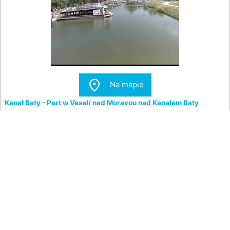

Na mapie
Kanał Baty - Port w Veselí nad Moravou nad Kanałem Baty
Port nad Kanałem Baťy w
Veselí nad Moravou
oferuje
marinę, wypożyczalnię łodzi, slip, parking oraz inne usługi.