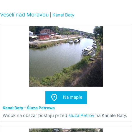
Veselí nad Moravou
|
Kanał Baty

Na mapie
Kanał Baty - Śluza Petrowa
Widok na obszar postoju przed
śluza Petrov
na Kanale Baty.