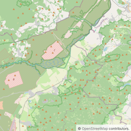
©
OpenStreetMap
contributors.