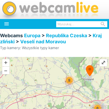


Webcams
Europa
>
Republika Czeska
>
Kraj
zliński
>
Veselí nad Moravou
Typ kamery: Wszystkie typy kamer
+
⤢
–