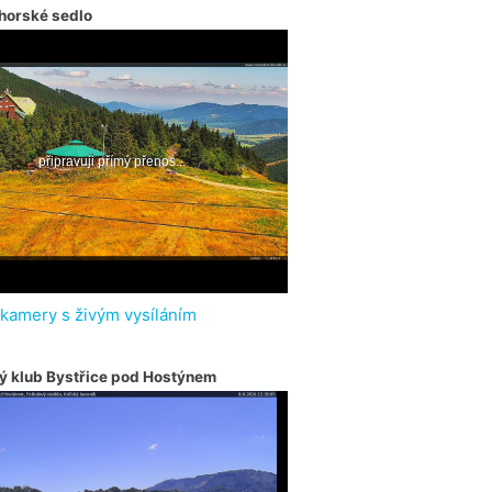
horské sedlo
 kamery s živým vysíláním
ý klub Bystřice pod Hostýnem