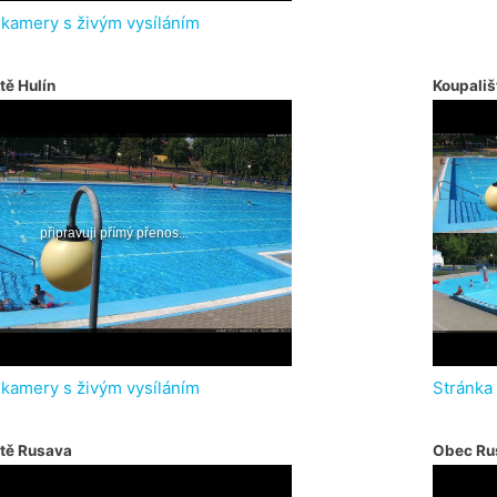
 kamery s živým vysíláním
tě Hulín
Koupališ
 kamery s živým vysíláním
Stránka
ště Rusava
Obec Ru