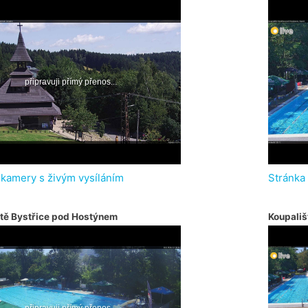
 kamery s živým vysíláním
Stránka
tě Bystřice pod Hostýnem
Koupališ