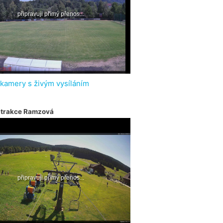
 kamery s živým vysíláním
atrakce Ramzová