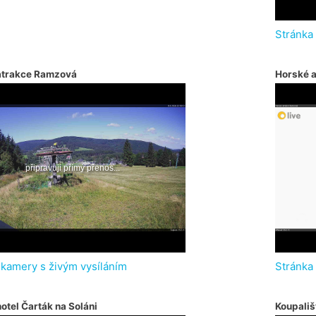
Stránka
atrakce Ramzová
Horské 
 kamery s živým vysíláním
Stránka
otel Čarták na Soláni
Koupališ