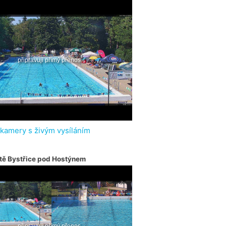
 kamery s živým vysíláním
tě Bystřice pod Hostýnem