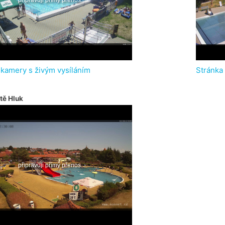
 kamery s živým vysíláním
Stránka
tě Hluk