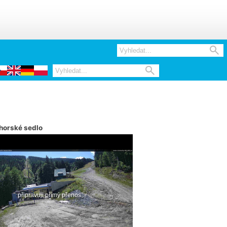


horské sedlo