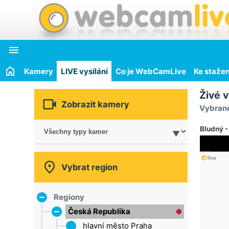

Kamery
LIVE vysílání
Co je WebCamLive
Ke stažen
Živé v

Zobrazit kamery
Vybrané
Bludný -

Vybrat region
Regiony
Česká Republika
hlavní město Praha