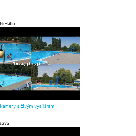
tě Hulín
 kamery s živým vysíláním
sava