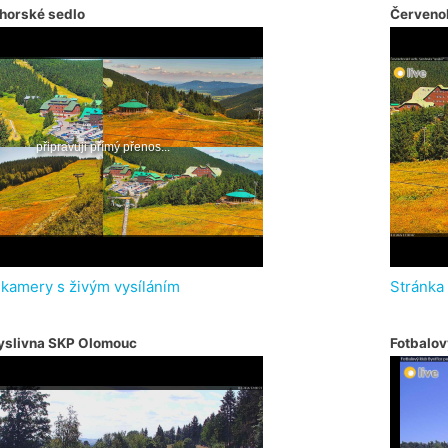
horské sedlo
Červeno
 kamery s živým vysíláním
Stránka
yslivna SKP Olomouc
Fotbalov