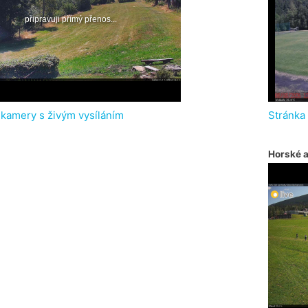
 kamery s živým vysíláním
Stránka
Horské 