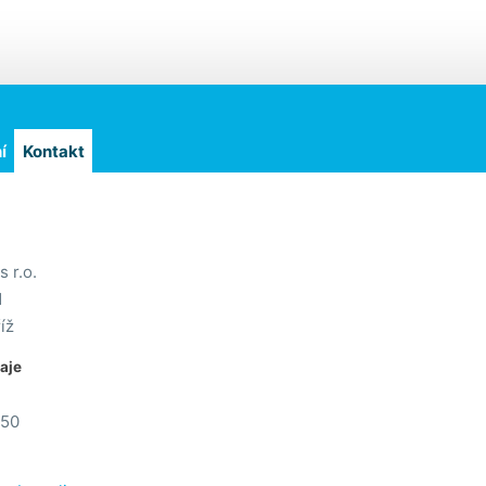
í
Kontakt
 r.o.
1
íž
daje
150