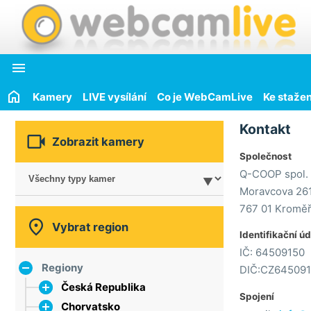

Kamery
LIVE vysílání
Co je WebCamLive
Ke stažen
Kontakt

Zobrazit kamery
Společnost
Q-COOP spol. s
Moravcova 26
767 01 Kroměř

Vybrat region
Identifikační ú
IČ: 64509150
Regiony
DIČ:CZ64509
Česká Republika
Spojení
Chorvatsko
hlavní město Praha