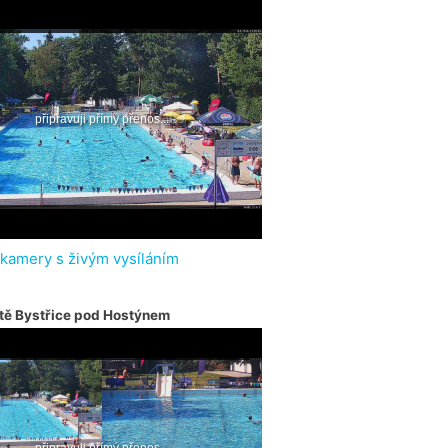
 kamery s živým vysíláním
tě Bystřice pod Hostýnem