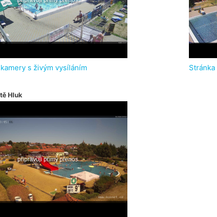
 kamery s živým vysíláním
Stránka
tě Hluk