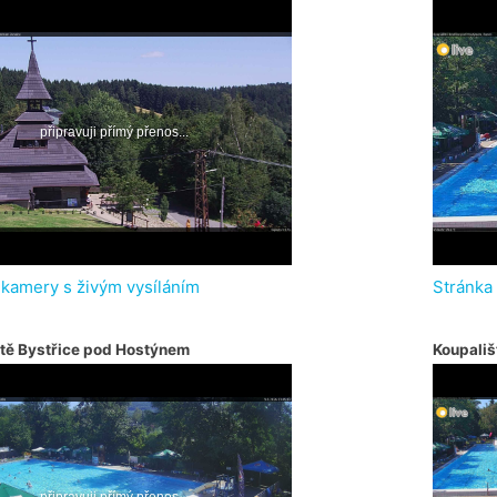
 kamery s živým vysíláním
Stránka
tě Bystřice pod Hostýnem
Koupališ