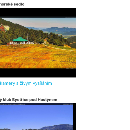
horské sedlo
 kamery s živým vysíláním
ý klub Bystřice pod Hostýnem