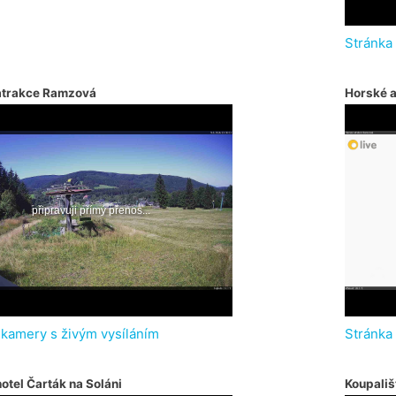
Stránka
atrakce Ramzová
Horské 
 kamery s živým vysíláním
Stránka
otel Čarták na Soláni
Koupališ