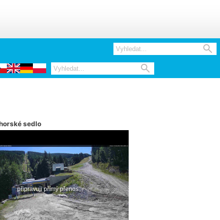


horské sedlo