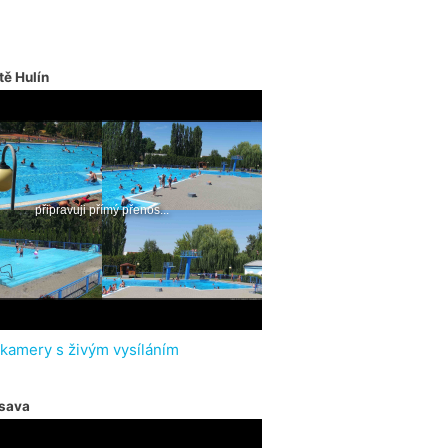
tě Hulín
 kamery s živým vysíláním
sava