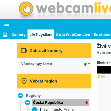

Kamery
LIVE vysílání
Co je WebCamLive
Ke stažen
Živé v

Zobrazit kamery
Vybrané
Bludný -

Vybrat region
Regiony
Česká Republika
hlavní město Praha