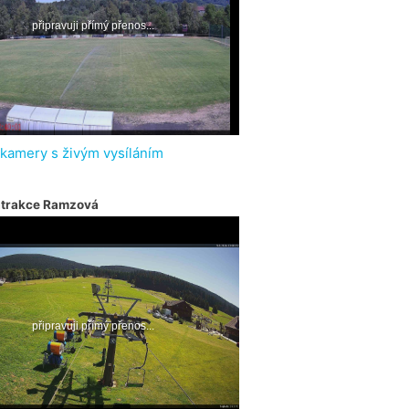
 kamery s živým vysíláním
atrakce Ramzová