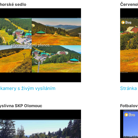
horské sedlo
Červeno
 kamery s živým vysíláním
Stránka
yslivna SKP Olomouc
Fotbalov