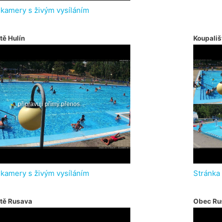
 kamery s živým vysíláním
tě Hulín
Koupališ
 kamery s živým vysíláním
Stránka
ště Rusava
Obec Ru