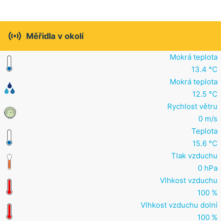

Měřidla v okolí
Mokrá teplota
13.4 °C
Mokrá teplota
12.5 °C
Rychlost větru
0 m/s
Teplota
15.6 °C
Tlak vzduchu
0 hPa
Vlhkost vzduchu
100 %
Vlhkost vzduchu dolní
100 %