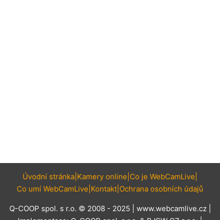
Úvodní stránka
Kamery online
Co je WebCamLive
Co umí WebCamLive
Kontakt
Ochrana osobních údajů
Q-COOP spol. s r.o. © 2008 - 2025 |
www.webcamlive.cz
|