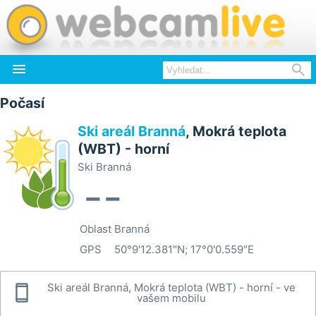


Počasí
Ski areál Branná
, Mokrá teplota
(WBT) - horní
Ski Branná
--
Oblast
Branná
GPS
50°9'12.381"N; 17°0'0.559"E

Ski areál Branná, Mokrá teplota (WBT) - horní - ve
vašem mobilu