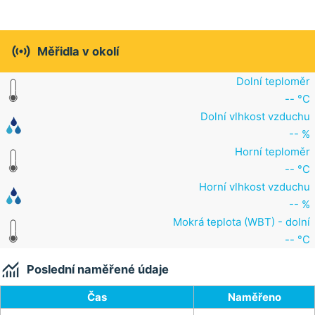

Měřidla v okolí
Dolní teploměr
-- °C
Dolní vlhkost vzduchu
-- %
Horní teploměr
-- °C
Horní vlhkost vzduchu
-- %
Mokrá teplota (WBT) - dolní
-- °C

Poslední naměřené údaje
Čas
Naměřeno