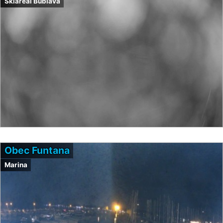
Skiareál Bublava
Obec Funtana
Marina