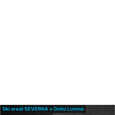
Ski areál SEVERKA v Dolní Lomné