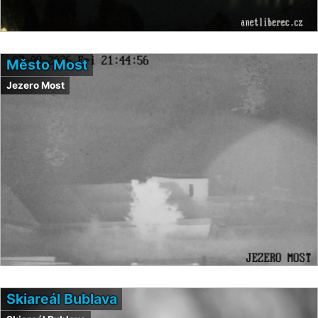
Město Most
Jezero Most
Skiareál Bublava