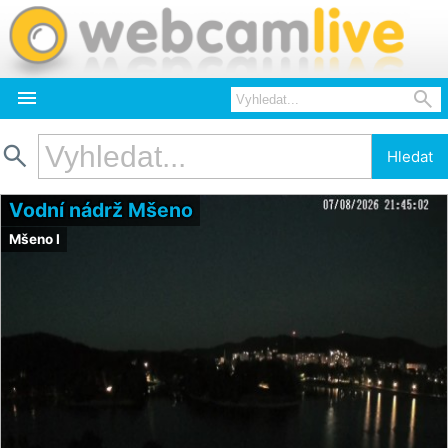



Hledat
Vodní nádrž Mšeno
Mšeno I