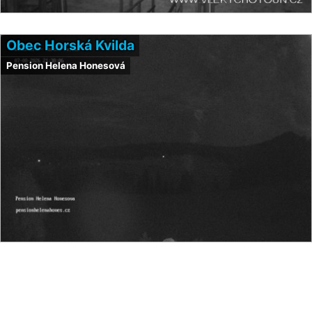
Obec Horská Kvilda
Pension Helena Honesová