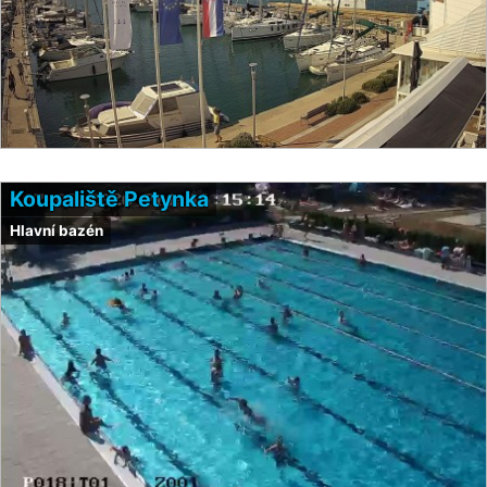
Koupaliště Petynka
Hlavní bazén