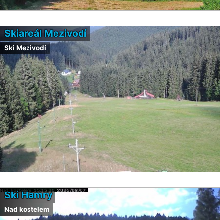
Skiareál Mezivodí
Ski Mezivodí
Ski Hamry
Nad kostelem