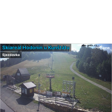
Skiareál Hodonín u Kunštátu
Sjezdovka