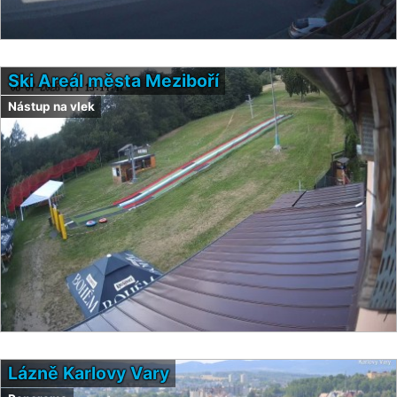
Ski Areál města Meziboří
Nástup na vlek
Lázně Karlovy Vary