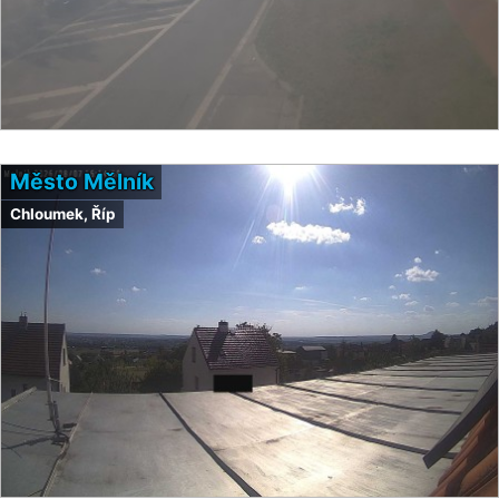
Město Mělník
Chloumek, Říp