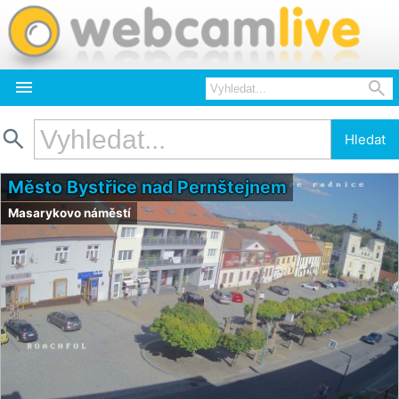



Hledat
Město Bystřice nad Pernštejnem
Masarykovo náměstí