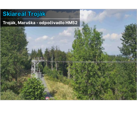
Skiareál Troják
Troják, Maruška - odpočivadlo HM52