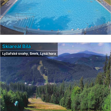
Skiareál Bílá
Lyžařské svahy, Smrk, Lysá hora