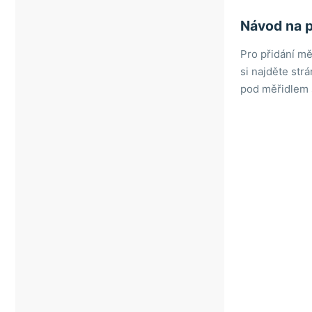
Návod na p
Pro přidání mě
si najděte str
pod měřidlem s