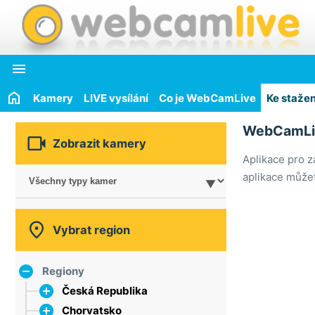

Kamery
LIVE vysílání
Co je WebCamLive
Ke stažen
WebCamLiv

Zobrazit kamery
Aplikace pro z
aplikace můžet

Vybrat region
Regiony
Česká Republika
Chorvatsko
hlavní město Praha