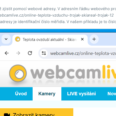
éž zjistit pomocí webové adresy. V adresním řádku webového proh
bcamlive.cz/online-teplota-vzduchu-trojak-skiareal-trojak-12
adresy je identifikační číslo měřidla. V našem příkladu je to číslo