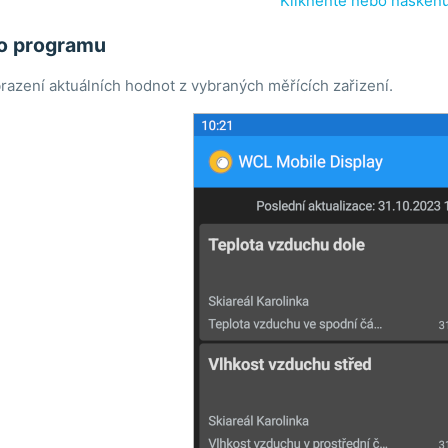
Klikněnte nebo naskenu
no programu
azení aktuálních hodnot z vybraných měřících zařizení.