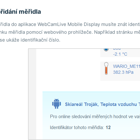
řidání měřidla
řidla do aplikace WebCamLive Mobile Display musíte znát identi
ánku měřidla pomocí webového prohlížeče. Například stránku mě
e ukáže identifikační číslo.