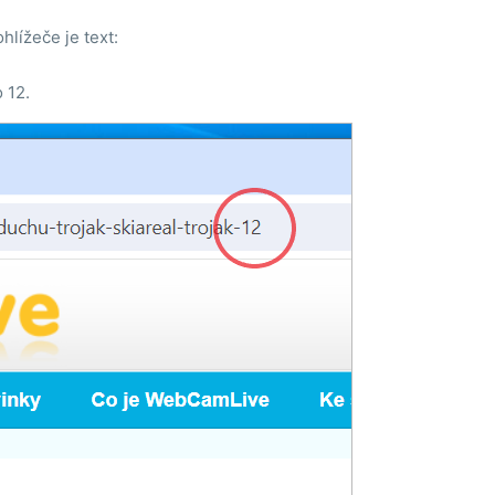
lížeče je text:
 12.