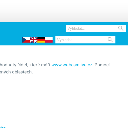


hodnoty čidel, které měří
www.webcamlive.cz
. Pomocí
raných oblastech.