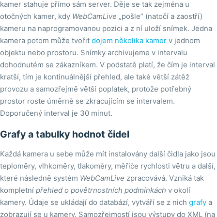
kamer stahuje přímo sám server. Děje se tak zejména u
otočných kamer, kdy
WebCamLive
„pošle” (natočí a zaostří)
kameru na naprogramovanou pozici a z ní uloží snímek. Jedna
kamera potom může tvořit
dojem několika kamer
v jednom
objektu nebo prostoru. Snímky archivujeme v intervalu
dohodnutém se zákazníkem. V podstatě platí, že čím je interval
kratší, tím je kontinuálnější přehled, ale také větší zátěž
provozu a samozřejmě větší poplatek, protože potřebný
prostor roste úměrně se zkracujícím se intervalem.
Doporučený interval je 30 minut.
Grafy a tabulky hodnot čidel
Každá kamera u sebe může mít instalovány další čidla jako jsou
teploměry, vlhkoměry, tlakoměry, měřiče rychlosti větru a další,
které následně systém
WebCamLive
zpracovává. Vzniká tak
kompletní
přehled o povětrnostních podmínkách
v okolí
kamery. Údaje se ukládají do databází, vytváří se z nich
grafy
a
zobrazují se u kamery. Samozřejmostí jsou výstupy do XML (na