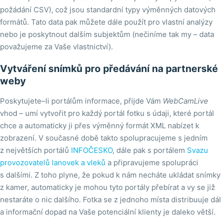
požádání CSV), což jsou standardní typy výměnných datových
formátů. Tato data pak můžete dále použít pro vlastní analýzy
nebo je poskytnout dalším subjektům (nečiníme tak my – data
považujeme za Vaše vlastnictví).
Vytváření snímků pro předávání na partnerské
weby
Poskytujete–li portálům informace, přijde Vám
WebCamLive
vhod – umí vytvořit pro každý portál fotku s údaji, které portál
chce a automaticky ji přes výměnný formát XML nabízet k
zobrazení. V současné době takto spolupracujeme s jedním
z největších portálů
INFOČESKO
, dále pak s portálem
Svazu
provozovatelů lanovek a vleků
a připravujeme spolupráci
s dalšími. Z toho plyne, že pokud k nám necháte ukládat snímky
z kamer, automaticky je mohou tyto portály přebírat a vy se již
nestaráte o nic dalšího. Fotka se z jednoho místa distribuuje dál
a informační dopad na Vaše potenciální klienty je daleko větší.