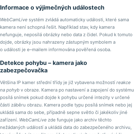
Informace o výjimečných událostech
WebCamLive
systém zvládá automaticky události, které sama
kamera není schopná řešit. Například stav, kdy kamera
nefunguje, neposílá obrázky nebo data z čidel. Pokud k tomuto
dojde, obrázky jsou nahrazeny zástupným symbolem a
o události je e–mailem informována pověřená osoba.
Detekce pohybu – kamera jako
zabezpečovačka
Většina IP kamer střední třídy je již vybavena možností
reakce
na pohyb
v obraze. Kamera po nastavení a zapojení do systému
posílá snímek pokud dojde k pohybu určené intezity v určené
části záběru obrazu. Kamera podle typu posílá snímek nebo jej
ukládá sama do sebe, případně sepne světlo či jakékoliv jiné
zařízení.
WebCamLive
zde funguje jako archiv těchto
nežádaných událostí a ukládá data do zabezpečeného archivu,