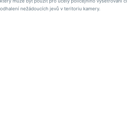
který může být použit pro účely policejního vyšetřování či
odhalení nežádoucích jevů v teritoriu kamery.