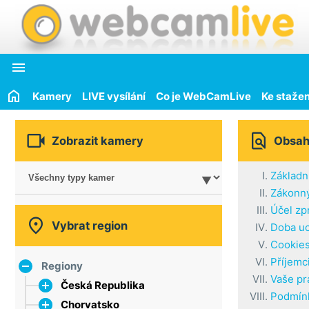

Kamery
LIVE vysílání
Co je WebCamLive
Ke stažen


Zobrazit kamery
Obsa
Základn
Zákonný
Účel zp

Vybrat region
Doba uc
Cookie
Příjemc
Regiony
Vaše pr
Česká Republika
Podmínk
Chorvatsko
hlavní město Praha