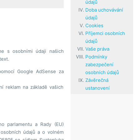
údajů
Doba uchovávání
údajů
Cookies
Příjemci osobních
údajů
Vaše práva
me s osobními údaji našich
Podmínky
ext.
zabezpečení
 pomocí Google AdSense za
osobních údajů
Závěrečná
ní reklam na základě vašich
ustanovení
ho parlamentu a Rady (EU)
 osobních údajů a o volném
805805 se sídlem Svatopluka