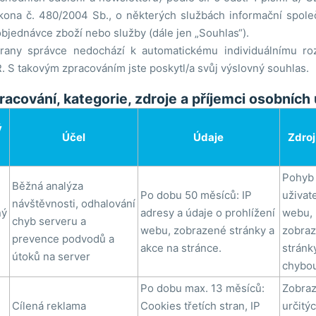
kona č. 480/2004 Sb., o některých službách informační společ
objednávce zboží nebo služby (dále jen „Souhlas“).
trany správce nedochází k automatickému individuálnímu ro
 S takovým zpracováním jste poskytl/a svůj výslovný souhlas.
racování, kategorie, zdroje a příjemci osobních
ý
Účel
Údaje
Zdroj
Pohyb
Běžná analýza
Po dobu 50 měsíců: IP
uživat
návštěvnosti, odhalování
ný
adresy a údaje o prohlížení
webu,
chyb serveru a
webu, zobrazené stránky a
zobraz
prevence podvodů a
akce na stránce.
stránk
útoků na server
chybo
Po dobu max. 13 měsíců:
Zobraz
Cílená reklama
Cookies třetích stran, IP
určitý