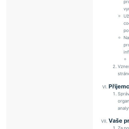
pr
vy
Už
co
po
Na
pr
in
Vznes
strán
Příjemc
Správ
organ
analy
Vaše p
Za p