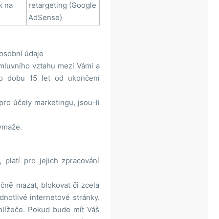
k na
retargeting (Google
AdSense)
osobní údaje
smluvního vztahu mezi Vámi a
po dobu 15 let od ukončení
ro účely marketingu, jsou-li
ymaže.
 platí pro jejich zpracování
čně mazat, blokovat či zcela
ednotlivé internetové stránky.
hlížeče. Pokud bude mít Váš