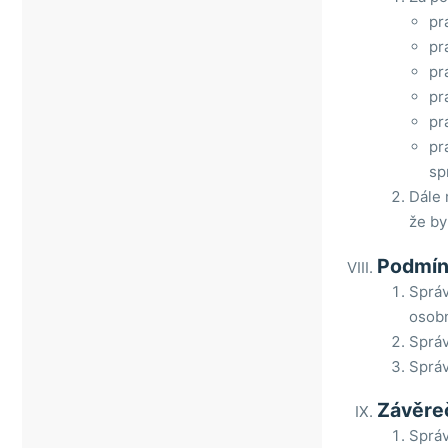
pr
pr
pr
pr
pr
pr
sp
Dále 
že by
Podmín
Správ
osobn
Správ
Správ
Závěre
Sprá