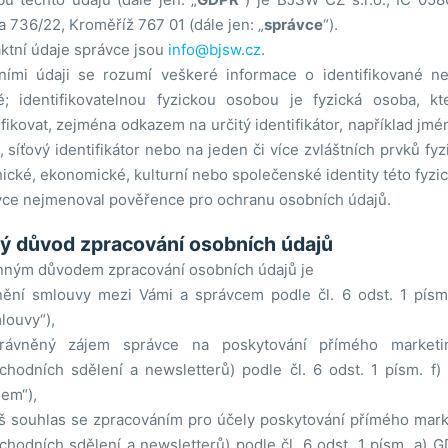
 736/22, Kroměříž 767 01 (dále jen: „
správce
“).
ktní údaje správce jsou
info@bjsw.cz
.
ími údaji se rozumí veškeré informace o identifikované neb
ě; identifikovatelnou fyzickou osobou je fyzická osoba, k
ifikovat, zejména odkazem na určitý identifikátor, například jméno
, síťový identifikátor nebo na jeden či více zvláštních prvků fyz
ické, ekonomické, kulturní nebo společenské identity této fyzi
ce nejmenoval pověřence pro ochranu osobních údajů.
ý důvod zpracování osobních údajů
ným důvodem zpracování osobních údajů je
nění smlouvy mezi Vámi a správcem podle čl. 6 odst. 1 písm
louvy“),
rávněný zájem správce na poskytování přímého marketin
chodních sdělení a newsletterů) podle čl. 6 odst. 1 písm. f
jem“),
š souhlas se zpracováním pro účely poskytování přímého marke
chodních sdělení a newsletterů) podle čl. 6 odst. 1 písm. a) G