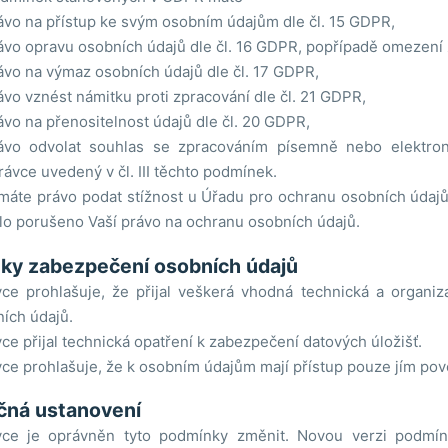
ávo na přístup ke svým osobním údajům dle čl. 15 GDPR,
ávo opravu osobních údajů dle čl. 16 GDPR, popřípadě omezení 
ávo na výmaz osobních údajů dle čl. 17 GDPR,
ávo vznést námitku proti zpracování dle čl. 21 GDPR,
ávo na přenositelnost údajů dle čl. 20 GDPR,
ávo odvolat souhlas se zpracováním písemně nebo elektro
rávce uvedený v čl. III těchto podmínek.
máte právo podat stížnost u Úřadu pro ochranu osobních údajů
lo porušeno Vaší právo na ochranu osobních údajů.
ky zabezpečení osobních údajů
ce prohlašuje, že přijal veškerá vhodná technická a organiz
ích údajů.
ce přijal technická opatření k zabezpečení datových úložišť.
ce prohlašuje, že k osobním údajům mají přístup pouze jím po
čná ustanovení
vce je oprávněn tyto podmínky změnit. Novou verzi podmí