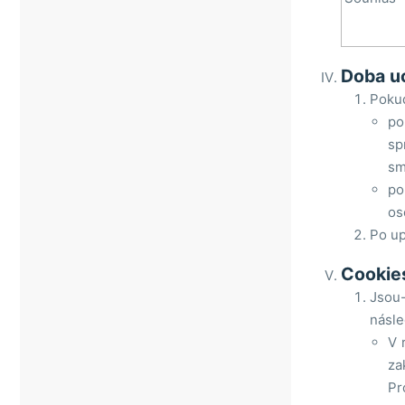
Doba u
Pokud
po
sp
sm
po
os
Po up
Cookie
Jsou-
násle
V 
za
Pr