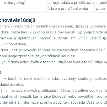
(retargeting)
adresy, údaje o prohlížeči a
stráne
údaje o prohlížení webu
webu
chovávání údajů
 není v předchozích bodech uvedeno jinak, Správce uchovává 
 dobu nezbytnou k výkonu práv a povinností vyplývajících ze 
rávcem a uplatňování nároků z těchto smluvních vztahů (
luvního vztahu).
 dobu, než je odvolán souhlas se zpracováním osobních údajů p
obní údaje zpracovávány na základě souhlasu.
lynutí doby uchovávání osobních údajů správce osobní údaje v
s
li v bodě III. mezi osobními údaji uvedeny soubory cookies,
dující pravidla.
rámci nastavení svých prohlížečů můžete jednotlivé cookies ru
kázat jejich použití, lze je také blokovat nebo povolit jen pro j
o detailnější informace prosím použijte nápovědu Vašeho pro