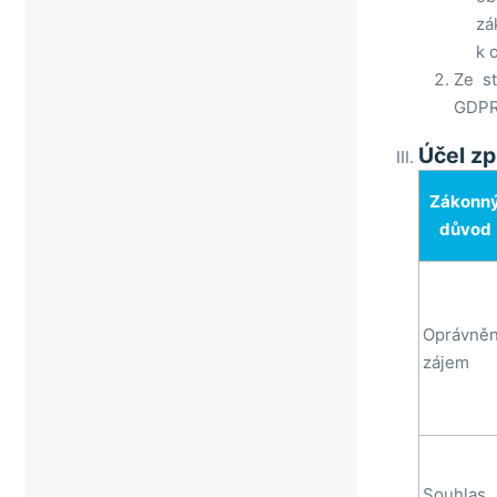
zá
k 
Ze s
GDPR.
Účel zp
Zákonn
důvod
Oprávně
zájem
Souhlas