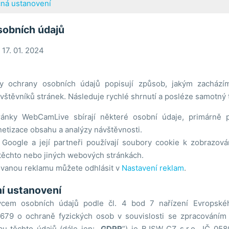
ná ustanovení
sobních údajů
 17. 01. 2024
y ochrany osobních údajů popisují způsob, jakým zachází
vštěvníků stránek. Následuje rychlé shrnutí a posléze samotný t
ánky WebCamLive sbírají některé osobní údaje, primárně
tizace obsahu a analýzy návštěvnosti.
Google a její partneři používají soubory cookie k zobrazová
těchto nebo jiných webových stránkách.
ovanou reklamu můžete odhlásit v
Nastavení reklam
.
í ustanovení
vcem osobních údajů podle čl. 4 bod 7 nařízení Evropské
679 o ochraně fyzických osob v souvislosti se zpracováním
u těchto údajů (dále jen: „
GDPR
”) je BJSW CZ s.r.o., IČ 05