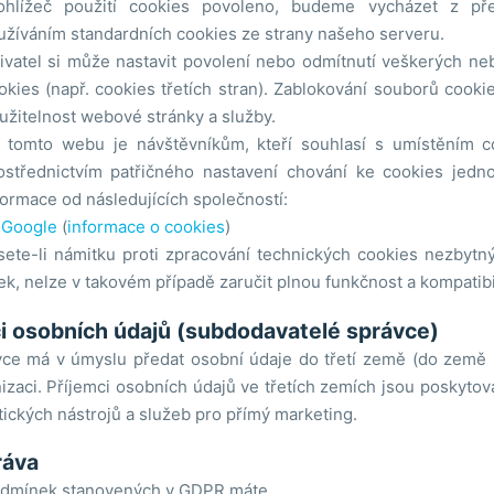
ohlížeč použití cookies povoleno, budeme vycházet z pře
užíváním standardních cookies ze strany našeho serveru.
ivatel si může nastavit povolení nebo odmítnutí veškerých n
okies (např. cookies třetích stran). Zablokování souborů cooki
užitelnost webové stránky a služby.
 tomto webu je návštěvníkům, kteří souhlasí s umístěním c
ostřednictvím patřičného nastavení chování ke cookies jedno
formace od následujících společností:
Google
(
informace o cookies
)
ete-li námitku proti zpracování technických cookies nezbyt
ek, nelze v takovém případě zaručit plnou funkčnost a kompatib
i osobních údajů (subdodavatelé správce)
ce má v úmyslu předat osobní údaje do třetí země (do země
izaci. Příjemci osobních údajů ve třetích zemích jsou poskytova
tických nástrojů a služeb pro přímý marketing.
ráva
odmínek stanovených v GDPR máte