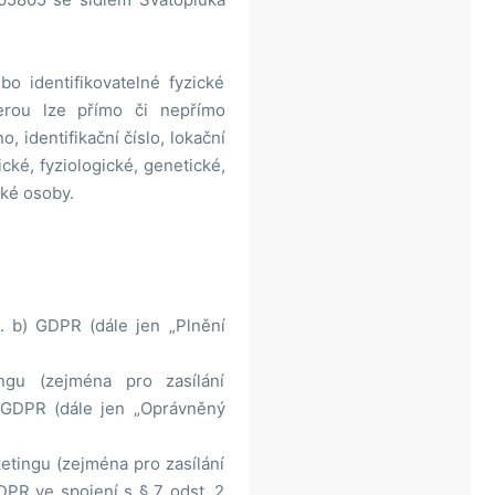
o identifikovatelné fyzické
terou lze přímo či nepřímo
, identifikační číslo, lokační
ické, fyziologické, genetické,
cké osoby.
. b) GDPR (dále jen „Plnění
gu (zejména pro zasílání
) GDPR (dále jen „Oprávněný
tingu (zejména pro zasílání
DPR ve spojení s § 7 odst. 2