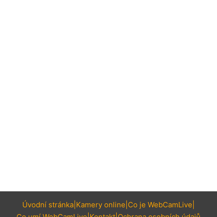
Úvodní stránka
Kamery online
Co je WebCamLive
Co umí WebCamLive
Kontakt
Ochrana osobních údajů