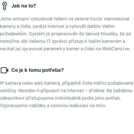

Jak na to?
Jsme schopni
vybudovat řešení na zelené louce
: nainstalovat
kamery a čidla, zavést Internet a vyhovět dalším Vašim
požadavkům. Systém je propracován do takové hloubky, že se
nebojíme dát Vašemu IT správci přístup k Vašim kamerám a
nechat jej spravovat parametry kamer a čidel na WebCamLive.

Co je k tomu potřeba?
IP kamera nebo web kamera, případně čidla měřící požadované
veličiny. Nemáte–li připojení na internet – zřídíme. Ke každému
zákazníkovi přistupujeme individuálně podle jeho potřeb.
Vypracujeme nabídku a cenovou kalkulaci na míru.