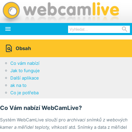



Obsah
Co vám nabízí
Jak to funguje
Další aplikace
ak na to
Co je potřeba
Co Vám nabízí WebCamLive?
Systém WebCamLive slouží pro
archivaci snímků z webových
kamer a měřidel teploty, vlhkosti
atd. Snímky a data z měřidel