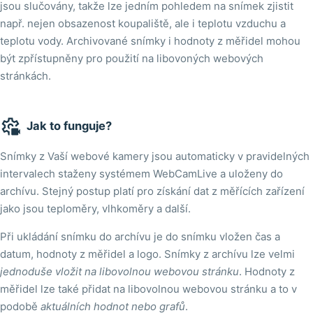
jsou slučovány, takže lze jedním pohledem na snímek zjistit
např. nejen obsazenost koupaliště, ale i teplotu vzduchu a
teplotu vody. Archivované snímky i hodnoty z měřidel mohou
být zpřístupněny pro použití na libovoných webových
stránkách.

Jak to funguje?
Snímky z Vaší webové kamery jsou automaticky v pravidelných
intervalech staženy systémem WebCamLive a uloženy do
archívu. Stejný postup platí pro získání dat z měřících zařízení
jako jsou teploměry, vlhkoměry a další.
Při ukládání snímku do archívu je do snímku vložen čas a
datum, hodnoty z měřidel a logo. Snímky z archívu lze velmi
jednoduše vložit na libovolnou webovou stránku
. Hodnoty z
měřidel lze také přidat na libovolnou webovou stránku a to v
podobě
aktuálních hodnot nebo grafů
.