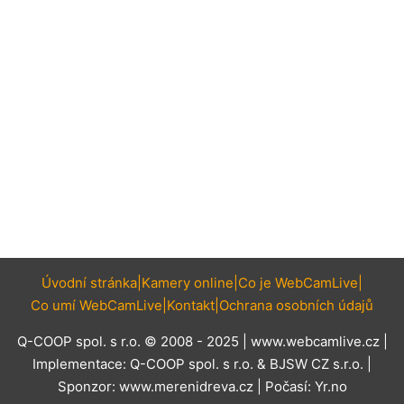
Úvodní stránka
Kamery online
Co je WebCamLive
Co umí WebCamLive
Kontakt
Ochrana osobních údajů
Q-COOP spol. s r.o. © 2008 - 2025 |
www.webcamlive.cz
|
Implementace:
Q-COOP spol. s r.o.
&
BJSW CZ s.r.o.
|
Sponzor:
www.merenidreva.cz
| Počasí:
Yr.no