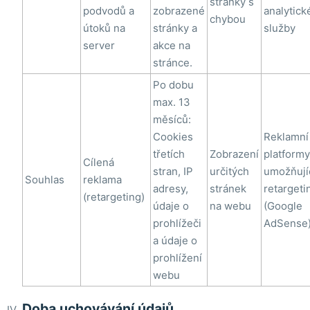
stránky s
podvodů a
zobrazené
analytick
chybou
útoků na
stránky a
služby
server
akce na
stránce.
Po dobu
max. 13
měsíců:
Cookies
Reklamní
třetích
Zobrazení
platformy
Cílená
stran, IP
určitých
umožňují
Souhlas
reklama
adresy,
stránek
retargeti
(retargeting)
údaje o
na webu
(Google
prohlížeči
AdSense
a údaje o
prohlížení
webu
Doba uchovávání údajů