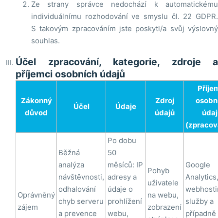
Ze strany správce nedochází k automatickému
individuálnímu rozhodování ve smyslu čl. 22 GDPR.
S takovým zpracováním jste poskytl/a svůj výslovný
souhlas.
Účel zpracování, kategorie, zdroje a
příjemci osobních údajů
Příje
Zákonný
Zdroj
osobn
Účel
Údaje
důvod
údajů
údaj
(zpracov
Po dobu
Běžná
50
analýza
měsíců: IP
Google
Pohyb
návštěvnosti,
adresy a
Analytics
uživatele
odhalování
údaje o
webhost
Oprávněný
na webu,
chyb serveru
prohlížení
služby a
zájem
zobrazení
a prevence
webu,
případně 