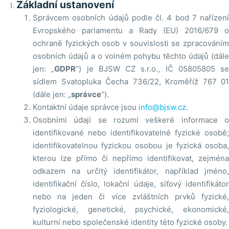
Základní ustanovení
Správcem osobních údajů podle čl. 4 bod 7 nařízení
Evropského parlamentu a Rady (EU) 2016/679 o
ochraně fyzických osob v souvislosti se zpracováním
osobních údajů a o volném pohybu těchto údajů (dále
jen: „
GDPR
”) je BJSW CZ s.r.o., IČ 05805805 se
sídlem Svatopluka Čecha 736/22, Kroměříž 767 01
(dále jen: „
správce
“).
Kontaktní údaje správce jsou
info@bjsw.cz
.
Osobními údaji se rozumí veškeré informace o
identifikované nebo identifikovatelné fyzické osobě;
identifikovatelnou fyzickou osobou je fyzická osoba,
kterou lze přímo či nepřímo identifikovat, zejména
odkazem na určitý identifikátor, například jméno,
identifikační číslo, lokační údaje, síťový identifikátor
nebo na jeden či více zvláštních prvků fyzické,
fyziologické, genetické, psychické, ekonomické,
kulturní nebo společenské identity této fyzické osoby.