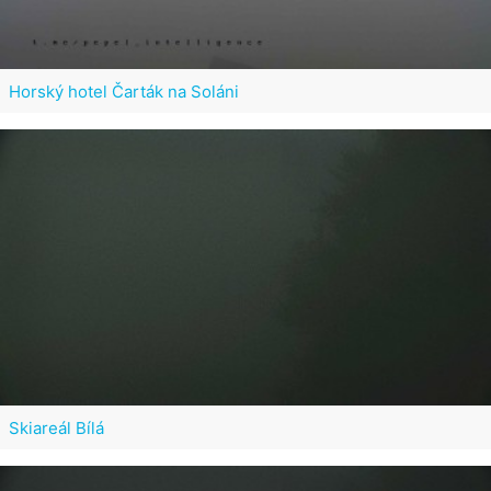
Horský hotel Čarták na Soláni
Skiareál Bílá