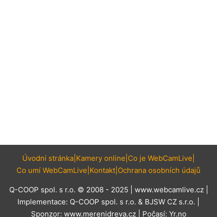
Úvodní stránka
Kamery online
Co je WebCamLive
Co umí WebCamLive
Kontakt
Ochrana osobních údajů
Q-COOP spol. s r.o. © 2008 - 2025 |
www.webcamlive.cz
|
Implementace:
Q-COOP spol. s r.o.
&
BJSW CZ s.r.o.
|
Sponzor:
www.merenidreva.cz
| Počasí:
Yr.no