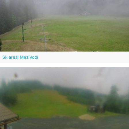
Skiareál Mezivodí