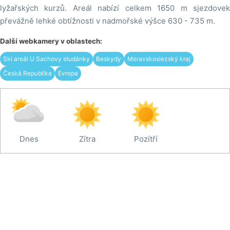
lyžařských kurzů. Areál nabízí celkem 1650 m sjezdovek
převážně lehké obtížnosti v nadmořské výšce 630 - 735 m.
Další webkamery v oblastech:
Ski areál U Sachovy studánky
Beskydy
Moravskoslezský kraj
Česká Republika
Evropa
Dnes
Zítra
Pozítří