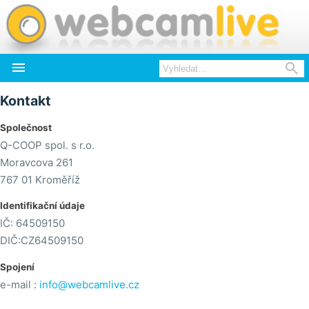


Kontakt
Společnost
Q-COOP spol. s r.o.
Moravcova 261
767 01 Kroměříž
Identifikační údaje
IČ: 64509150
DIČ:CZ64509150
Spojení
e-mail :
info@webcamlive.cz