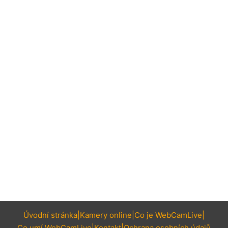
Úvodní stránka
Kamery online
Co je WebCamLive
Co umí WebCamLive
Kontakt
Ochrana osobních údajů