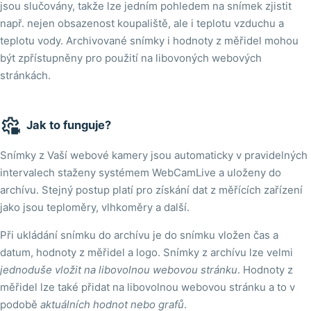
jsou slučovány, takže lze jedním pohledem na snímek zjistit
např. nejen obsazenost koupaliště, ale i teplotu vzduchu a
teplotu vody. Archivované snímky i hodnoty z měřidel mohou
být zpřístupněny pro použití na libovoných webových
stránkách.

Jak to funguje?
Snímky z Vaší webové kamery jsou automaticky v pravidelných
intervalech staženy systémem WebCamLive a uloženy do
archívu. Stejný postup platí pro získání dat z měřících zařízení
jako jsou teploměry, vlhkoměry a další.
Při ukládání snímku do archívu je do snímku vložen čas a
datum, hodnoty z měřidel a logo. Snímky z archívu lze velmi
jednoduše vložit na libovolnou webovou stránku
. Hodnoty z
měřidel lze také přidat na libovolnou webovou stránku a to v
podobě
aktuálních hodnot nebo grafů
.