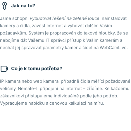

Jak na to?
Jsme schopni
vybudovat řešení na zelené louce
: nainstalovat
kamery a čidla, zavést Internet a vyhovět dalším Vašim
požadavkům. Systém je propracován do takové hloubky, že se
nebojíme dát Vašemu IT správci přístup k Vašim kamerám a
nechat jej spravovat parametry kamer a čidel na WebCamLive.

Co je k tomu potřeba?
IP kamera nebo web kamera, případně čidla měřící požadované
veličiny. Nemáte–li připojení na internet – zřídíme. Ke každému
zákazníkovi přistupujeme individuálně podle jeho potřeb.
Vypracujeme nabídku a cenovou kalkulaci na míru.