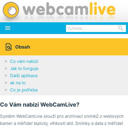



Obsah
Co vám nabízí
Jak to funguje
Další aplikace
ak na to
Co je potřeba
Co Vám nabízí WebCamLive?
Systém WebCamLive slouží pro
archivaci snímků z webových
kamer a měřidel teploty, vlhkosti
atd. Snímky a data z měřidel