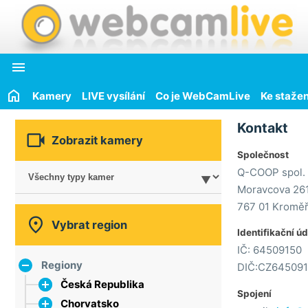

Kamery
LIVE vysílání
Co je WebCamLive
Ke stažen
Kontakt

Zobrazit kamery
Společnost
Q-COOP spol. s
Moravcova 26
767 01 Kroměř

Vybrat region
Identifikační ú
IČ: 64509150
Regiony
DIČ:CZ64509
Česká Republika
Spojení
Chorvatsko
hlavní město Praha