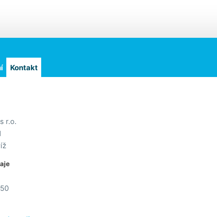
í
Kontakt
 r.o.
1
íž
daje
150