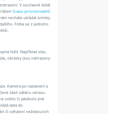
k zobrazení. V současné době
ortálem
Svazu provozovatelů
k nám necháte ukládat snímky
 dalšího. Fotka se z jednoho
ětší.
pná řešit. Například stav,
jde, obrázky jsou nahrazeny
ze. Kamera po nastavení a
čené části záběru obrazu.
 světlo či jakékoliv jiné
kládá data do
ání či odhalení nežádoucích