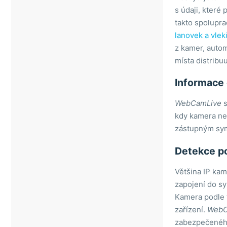
s údaji, které
Šluknovský výběžek
Holešov
Roštín
takto spolupra
Ústí nad Labem
Hostýnské hory
lanovek a vlek
Žatec
Hulín
Chvalčov
z kamer, autom
Javorníky
Rusava
místa distribuu
Kroměříž
Tesák
Velké Karlovice
Informace 
Luhačovice
Trnava u Zlína
Rožnov pod Radhoštěm
Troják
WebCamLive
s
Uherské Hradiště
kdy kamera nef
Uherský Brod
zástupným sym
Uherský Ostroh
Detekce p
Valašské Klobouky
Valašské Meziříčí
Většina IP kam
Veselí nad Moravou
zapojení do sy
Vsetín
Kamera podle t
zařízení.
WebC
Vsetínské beskydy
zabezpečeného 
Zlín