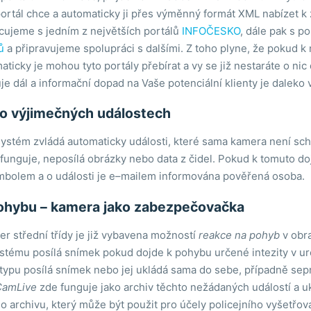
 portál chce a automaticky ji přes výměnný formát XML nabízet 
cujeme s jedním z největších portálů
INFOČESKO
, dále pak s p
ů
a připravujeme spolupráci s dalšími. Z toho plyne, že pokud 
aticky je mohou tyto portály přebírat a vy se již nestaráte o nic
je dál a informační dopad na Vaše potenciální klienty je daleko v
o výjimečných událostech
ystém zvládá automaticky události, které sama kamera není scho
unguje, neposílá obrázky nebo data z čidel. Pokud k tomuto do
bolem a o události je e–mailem informována pověřená osoba.
ohybu – kamera jako zabezpečovačka
er střední třídy je již vybavena možností
reakce na pohyb
v obra
stému posílá snímek pokud dojde k pohybu určené intezity v ur
ypu posílá snímek nebo jej ukládá sama do sebe, případně sepne
amLive
zde funguje jako archiv těchto nežádaných událostí a u
archivu, který může být použit pro účely policejního vyšetřov