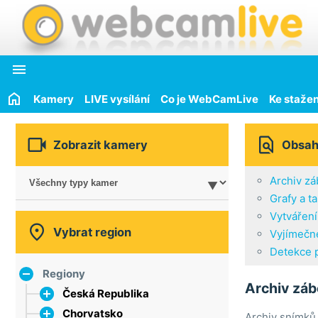

Kamery
LIVE vysílání
Co je WebCamLive
Ke stažen


Zobrazit kamery
Obsa
Archiv zá
Grafy a t
Vytvářen

Vybrat region
Vyjímečne
Detekce 
Regiony
Archiv záb
Česká Republika
Chorvatsko
hlavní město Praha
Archiv snímků 