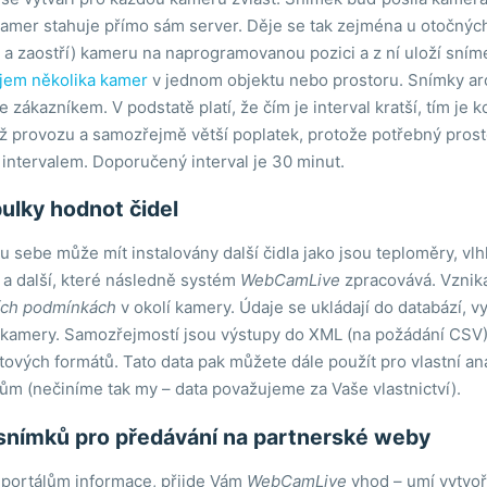
kamer stahuje přímo sám server. Děje se tak zejména u otočnýc
í a zaostří) kameru na naprogramovanou pozici a z ní uloží sn
jem několika kamer
v jednom objektu nebo prostoru. Snímky arc
zákazníkem. V podstatě platí, že čím je interval kratší, tím je k
ěž provozu a samozřejmě větší poplatek, protože potřebný pros
 intervalem. Doporučený interval je 30 minut.
bulky hodnot čidel
 sebe může mít instalovány další čidla jako jsou teploměry, vl
u a další, které následně systém
WebCamLive
zpracovává. Vznik
ích podmínkách
v okolí kamery. Údaje se ukládají do databází, vy
 kamery. Samozřejmostí jsou výstupy do XML (na požádání CSV),
vých formátů. Tato data pak můžete dále použít pro vlastní an
ům (nečiníme tak my – data považujeme za Vaše vlastnictví).
snímků pro předávání na partnerské weby
 portálům informace, přijde Vám
WebCamLive
vhod – umí vytvoři