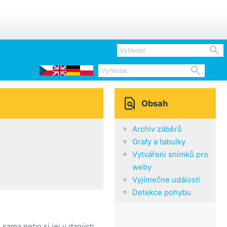



Obsah
Archiv záběrů
Grafy a tabulky
Vytváření snímků pro
weby
Vyjímečne události
Detekce pohybu
 sama nebo si jej v daných