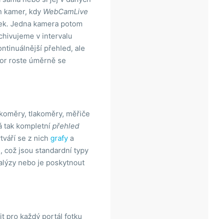
h kamer, kdy
WebCamLive
ímek. Jedna kamera potom
hivujeme v intervalu
ontinuálnější přehled, ale
tor roste úměrně se
hkoměry, tlakoměry, měřiče
á tak kompletní
přehled
tváří se z nich
grafy
a
 což jsou standardní typy
alýzy nebo je poskytnout
t pro každý portál fotku