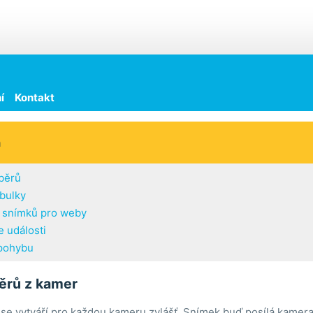
í
Kontakt
h
běrů
abulky
í snímků pro weby
 události
pohybu
ěrů z kamer
se vytváří pro každou kameru zvlášť. Snímek buď posílá kamera